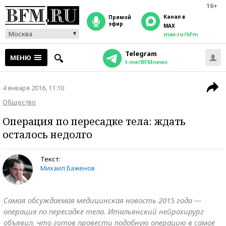
16+
Канал в
прямой
эфир
MAX
Москва
max.ru/bfm
Telegram
МЕНЮ
t.me/BFMnews
4 января 2016, 11:10
Общество
Операция по пересадке тела: ждать
осталось недолго
Текст:
Михаил Баженов
Самая обсуждаемая медицинская новость 2015 года —
операция по пересадке тела. Итальянский нейрохирург
объявил, что готов провести подобную операцию в самое