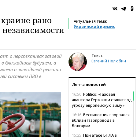
Украине рано
Актуальная тема:
Украинский кризис
й независимости
Текст:
ает о перспективах газовой
Евгений Нелюбин
 в ближайшем будущем, а
зывает о запоздалой реакции
ией системы ПВО в
Лента новостей
16:50
Politico: «Газовая
авантюра Германии ставит под
угрозу европейскую зиму»
16:16
Беспилотник взорвался
вблизи газопровода в
Болгарии
15:25
При атаке БПЛА в