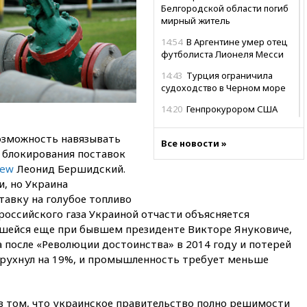
Белгородской области погиб
мирный житель
14:54
В Аргентине умер отец
футболиста Лионеля Месси
14:43
Турция ограничила
судоходство в Черном море
14:20
Генпрокурором США
стал Тодд Бланш
возможность навязывать
13:37
Пляжи Геленджика
Все новости »
 блокирования поставок
закрыты из-за опасности БПЛА
iew
Леонид Бершидский.
13:03
Испания ввела
и, но Украина
погранконтроль для
тавку на голубое топливо
итальянских туристов
российского газа Украиной отчасти объясняется
12:27
Возгорание на Ильском
вшейся еще при бывшем президенте Викторе Януковиче,
НПЗ, вызванное атакой БПЛА,
 после «Революции достоинства» в 2014 году и потерей
потушили
 рухнул на 19%, и промышленность требует меньше
11:47
Суд оставил под
арестом Rolls-Royce блогера
Лерчек
 в том, что украинское правительство полно решимости