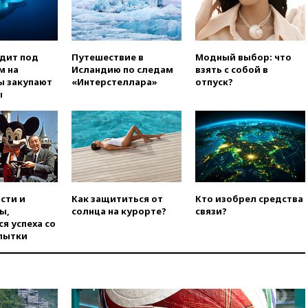
вчера, 20:53
Швыдкой:
«Интервидение» точно
пройдет в 2026 году
вчера, 20:45
ПВО за день
одит под
Путешествие в
Модный выбор: что
сбила еще 75 украинских
м на
Исландию по следам
взять с собой в
беспилотников над Россией
ы закупают
«Интерстеллара»
отпуск?
вчера, 20:35
Велосипедист
ы
погиб при атаке FPV-дрона в
Белгородской области
вчера, 20:30
Лидию Невзорову
заочно арестовали по делу о
финансировании
экстремизма
вчера, 20:20
Суд США
сти и
Как защититься от
Кто изобрел средства
постановил остановить
ы,
солнца на курорте?
связи?
строительство бального зала в
я успеха со
Белом доме
пытки
вчера, 20:15
Сенат США
одобрил ужесточение
санкций против России и
Ирана