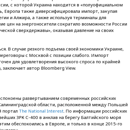
11:07
При столкновении
ссии, с которой Украина находится в «полуофициальном
катера и лодки под Самарой
ь, Европа также диверсифицировала импорт, закупая
погибли два человека
гии и Алжира, а также используя терминалы для
10:27
Движение по трассе
ние цен на энергоносители сократило возможности России
«Новороссия» восстановлено
ческой сверхдержавы», оказывая давление на своих
09:55
Силы ПВО перехватили
за утро 85 БПЛА над
территорией РФ
я. В случае резкого подъема своей экономики Украине,
переговоры с Москвой с позиции слабого. Импорт
09:25
Ильский НПЗ на Кубани
точен для удовлетворения высокого спроса по крайней
загорелся после падения
обломков дрона
, заключает автор Bloomberg View.
08:57
Собянин сообщил о
девяти БПЛА, сбитых на
подлете к Москве
08:42
Силы ПВО сбили почти
спокоены развертыванием современных российских
400 БПЛА над российскими
Калининградской области, расположенной между Польшей
регионами
й портал
The National Interest
. По информации российских
08:16
Лукашенко призвал
ейших ЗРК С-400 в анклав на берегу Балтийского моря
белорусов покупать избы в
 этим обеспокоились в Европе, и только в конце 2015-го
селах
ентагон.