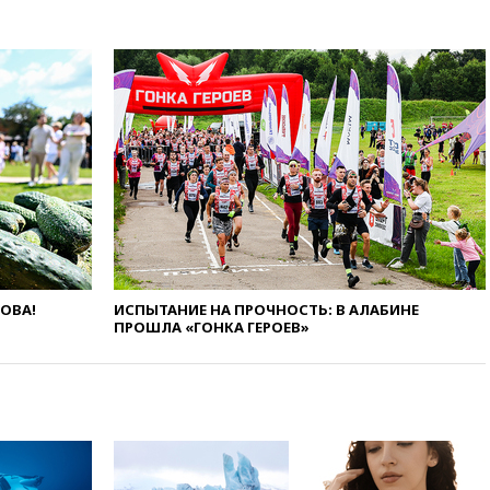
выделить средства на новые
РЛС для Белгородской
области
вчера, 21:56
The Atlantic: Маск
отказал Украине в
использовании Starlink для
атак вглубь РФ
вчера, 21:35
После пожара на
складе в Брянске возбудили
уголовное дело
вчера, 21:26
Лидеры сборной
РФ по гимнастике получили
официальный отказ в визах от
ЛОВА!
ИСПЫТАНИЕ НА ПРОЧНОСТЬ: В АЛАБИНЕ
Хорватии
ПРОШЛА «ГОНКА ГЕРОЕВ»
вчера, 21:15
Пентагон
опубликовал 16 новых видео с
НЛО
вчера, 21:00
На границе
Украины с Польшей скопилось
свыше 6,5 тысячи грузовиков