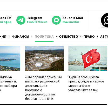
ness FM
Telegram
Канал в MAX
ой эфир
t.me/BFMnews
max.ru/bfm
НИИ
ФИНАНСЫ
ПОЛИТИКА
ОБЩЕСТВО
ПРАВО
АВТ
енджика
«Это первый серьезный
Турция ограничила
удительную
шаг к географической
проход судов в Черное
пляжей при
деэскалации» —
море на фоне
А
Кортунов о
участившихся атак
договоренности по
безопасности КТК