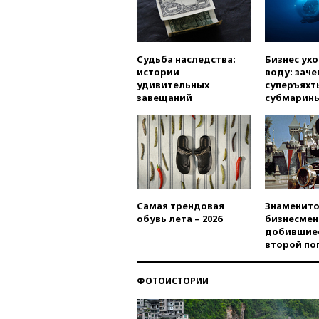
Судьба наследства:
Бизнес ух
истории
воду: заче
удивительных
суперъяхт
завещаний
субмарин
Самая трендовая
Знаменито
обувь лета – 2026
бизнесмен
добившиес
второй по
ФОТОИСТОРИИ