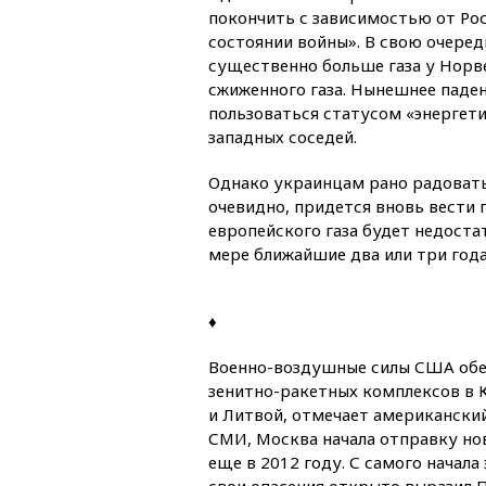
покончить с зависимостью от Ро
состоянии войны». В свою очеред
существенно больше газа у Норве
сжиженного газа. Нынешнее паде
пользоваться статусом «энергети
западных соседей.
Однако украинцам рано радоватьс
очевидно, придется вновь вести 
европейского газа будет недоста
мере ближайшие два или три года
♦
Военно-воздушные силы США обе
зенитно-ракетных комплексов в 
и Литвой, отмечает американски
СМИ, Москва начала отправку нов
еще в 2012 году. С самого начала
свои опасения открыто выразил П