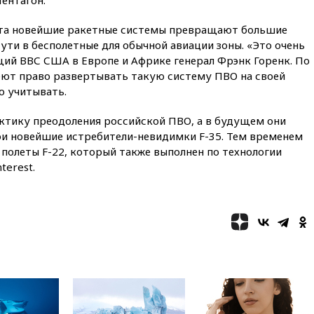
07:30
Нигерия стала
крупнейшим поставщиком
икта новейшие ракетные системы превращают большие
авиатоплива в Европу
ти в бесполетные для обычной авиации зоны. «Это очень
06:30
США и Колумбия
ий ВВС США в Европе и Африке генерал Фрэнк Горенк. По
обсуждают координацию
меют право развертывать такую систему ПВО на своей
усилий против наркотрафика
о учитывать.
05:30
ВМС Испании усилили
присутствие в Сеуте на фоне
тику преодоления российской ПВО, а в будущем они
миграционного кризиса
вои новейшие истребители-невидимки F-35. Тем временем
03:30
В Минстрое сравнили
полеты F-22, который также выполнен по технологии
качество жилья в Нью-Йорке и
terest.
России
02:30
Трамп попросил
отпустить его с круглого стола
в Госдепе, чтобы «вести
войну»
01:35
Мигрант погиб при
попытке попасть из Марокко в
Сеуту на параплане
00:30
FT: ЕС не готов принять в