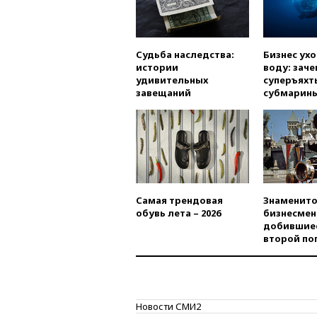
Судьба наследства:
Бизнес ух
истории
воду: заче
удивительных
суперъяхт
завещаний
субмарин
Самая трендовая
Знаменито
обувь лета – 2026
бизнесмен
добившиес
второй по
Новости СМИ2