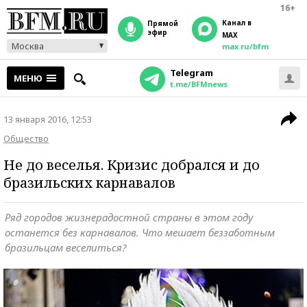
16+
Канал в
прямой
эфир
MAX
Москва
max.ru/bfm
Telegram
МЕНЮ
t.me/BFMnews
13 января 2016, 12:53
Общество
Не до веселья. Кризис добрался и до
бразильских карнавалов
Ряд городов жизнерадостной страны в этом году
останется без карнавалов. Что мешает беззаботным
бразильцам веселиться?