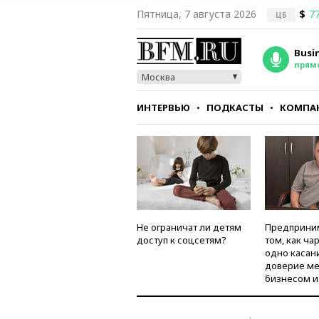
Пятница, 7 августа 2026
$
77
ЦБ
Busi
прям
Москва
ИНТЕРВЬЮ
ПОДКАСТЫ
КОМПА
СТИЛЬ
ТЕСТЫ
Не ограничат ли детям
Предприни
доступ к соцсетям?
том, как ча
одно касан
доверие м
бизнесом и