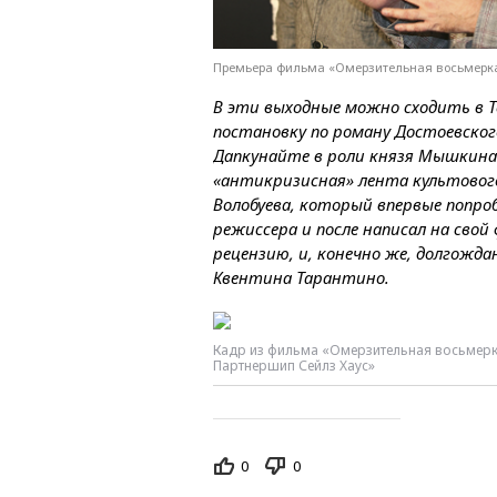
Премьера фильма «Омерзительная восьмерка» 
В эти выходные можно сходить в 
постановку по роману Достоевског
Дапкунайте в роли князя Мышкина
«антикризисная» лента культовог
Волобуева, который впервые попроб
режиссера и после написал на сво
рецензию, и, конечно же, долгожд
Квентина Тарантино.
Кадр из фильма «Омерзительная восьмерк
Партнершип Сейлз Хаус»
0
0