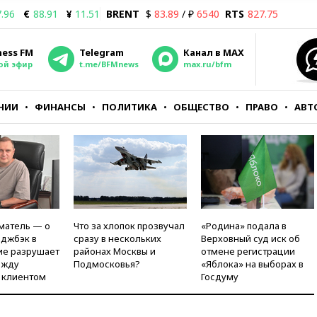
.96
€
88.91
¥
11.51
BRENT
$
83.89
/ ₽
6540
RTS
827.75
ness FM
Telegram
Канал в MAX
ой эфир
t.me/BFMnews
max.ru/bfm
НИИ
ФИНАНСЫ
ПОЛИТИКА
ОБЩЕСТВО
ПРАВО
АВТ
матель — о
Что за хлопок прозвучал
«Родина» подала в
рджбэк в
сразу в нескольких
Верховный суд иск об
ие разрушает
районах Москвы и
отмене регистрации
ежду
Подмосковья?
«Яблока» на выборах в
 клиентом
Госдуму