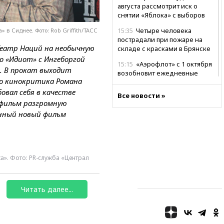
августа рассмотрит иск о
снятии «Яблока» с выборов
15:35
Четыре человека
в Сиднее. Фото: Rob Griffith/ТАСС
пострадали при пожаре на
Театр Наций на необычную
складе с красками в Брянске
о «Идиот» с Ингеборгой
15:15
«Аэрофлот» с 1 октября
. В прокат выходит
возобновит ежедневные
о кинокритика Романа
рейсы в Абу-Даби
овал себя в качестве
Все новости »
14:52
Турция, Саудовская
й фильм разгромную
Аравия и Пакистан
анный новый фильм
объединились в военный
альянс
14:39
Экс-издатель Popcorn
Books получил условный срок
а». Фото: PR-служба «Централ
по делу о пропаганде ЛГБТ
14:34
Минпромторг не
намерен сокращать перечень
Читать далее...
товаров для параллельного
импорта
14:14
Роспотребнадзор