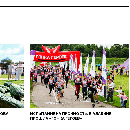
Украине
13:09
Суд обязал москвичку
выселить из квартиры
крокодила, лису и других
животных
12:51
Россия планирует
запустить групповые
безвизовые турпоездки для
Вьетнама
12:36
Экспорт растворимого
кофе из России достиг
рекордных показателей
12:30
Российские войска
взяли под контроль село
Анискино в Харьковской
области
12:15
Минцифры РФ не
планирует вводить
ЛОВА!
ИСПЫТАНИЕ НА ПРОЧНОСТЬ: В АЛАБИНЕ
ограничения на доступ детей
ПРОШЛА «ГОНКА ГЕРОЕВ»
в соцсети
11:58
Резаи: Иран не допустит