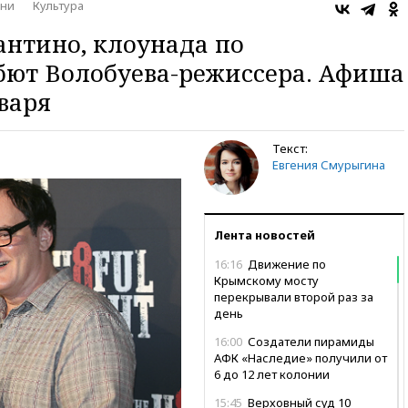
зни
Культура
нтино, клоунада по
бют Волобуева-режиссера. Афиша
варя
Текст:
Евгения Смурыгина
Лента новостей
16:16
Движение по
Крымскому мосту
перекрывали второй раз за
день
16:00
Создатели пирамиды
АФК «Наследие» получили от
6 до 12 лет колонии
15:45
Верховный суд 10