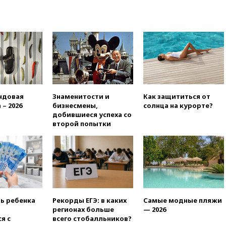
открытия второго маршрута в
Ормузском проливе
11:48
Жители Москвы и
Подмосковья сообщили о
громких взрывах
11:41
ТПП предлагает
изменить процедуру
банкротства для
пострадавших от атак БПЛА
ндовая
Знаменитости и
Как защититься от
продавцов
 – 2026
бизнесмены,
солнца на курорте?
добившиеся успеха со
11:38
Шадаев исключил
второй попытки
запуск мессенджера на
«Госуслугах»
11:22
При стрельбе в школе в
Таиланде погибли пять
человек
11:19
Россия рассчитывает
заключить безвизовые
ть ребенка
Рекорды ЕГЭ: в каких
Самые модные пляжи
соглашения с Индонезией и
регионах больше
— 2026
Малайзией
я с
всего стобалльников?