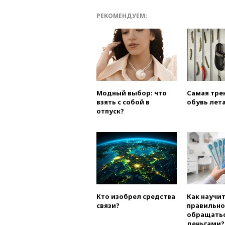
РЕКОМЕНДУЕМ:
Модный выбор: что
Самая тре
взять с собой в
обувь лета
отпуск?
Кто изобрел средства
Как научи
связи?
правильно
обращатьс
деньгами?