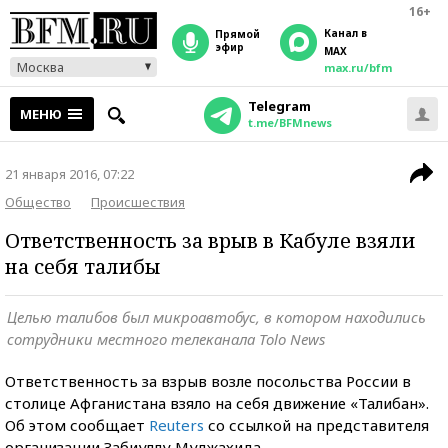
16+
Канал в
прямой
эфир
MAX
Москва
max.ru/bfm
Telegram
МЕНЮ
t.me/BFMnews
21 января 2016, 07:22
Общество
Происшествия
Ответственность за врыв в Кабуле взяли
на себя талибы
Целью талибов был микроавтобус, в котором находились
сотрудники местного телеканала Tolo News
Ответственность за взрыв возле посольства России в
столице Афганистана взяло на себя движение «Талибан».
Об этом сообщает
Reuters
со ссылкой на представителя
организации Забиуллу Муджахида.