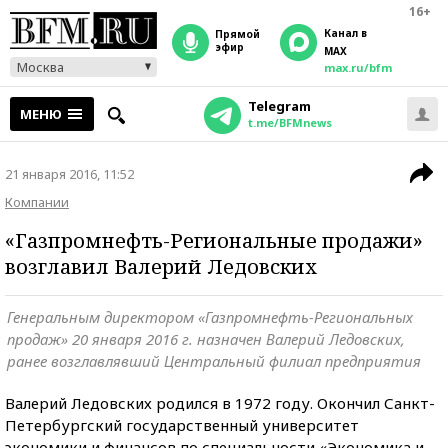
16+
Канал в
прямой
эфир
MAX
Москва
max.ru/bfm
Telegram
МЕНЮ
t.me/BFMnews
21 января 2016, 11:52
Компании
«Газпромнефть-Региональные продажи»
возглавил Валерий Ледовских
Генеральным директором «Газпромнефть-Региональных
продаж» 20 января 2016 г. назначен Валерий Ледовских,
ранее возглавлявший Центральный филиал предприятия
Валерий Ледовских родился в 1972 году. Окончил Санкт-
Петербургский государственный университет
экономики и финансов по специальности «Экономика и