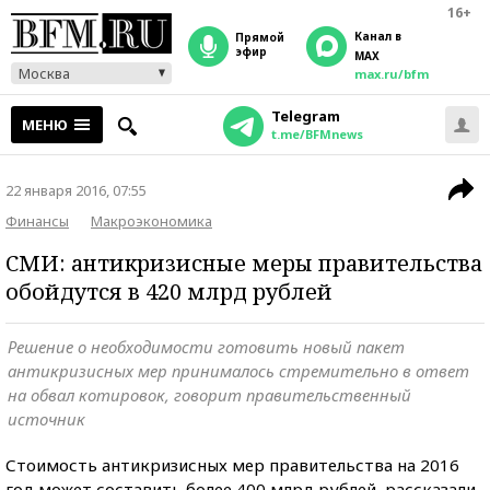
16+
Канал в
прямой
эфир
MAX
Москва
max.ru/bfm
Telegram
МЕНЮ
t.me/BFMnews
22 января 2016, 07:55
Финансы
Макроэкономика
СМИ: антикризисные меры правительства
обойдутся в 420 млрд рублей
Решение о необходимости готовить новый пакет
антикризисных мер принималось стремительно в ответ
на обвал котировок, говорит правительственный
источник
Стоимость антикризисных мер правительства на 2016
год может составить более 400 млрд рублей, рассказали