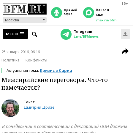
16+
Канал в
прямой
эфир
MAX
Москва
max.ru/bfm
Telegram
МЕНЮ
t.me/BFMnews
25 января 2016, 06:16
Политика
Конфликты
Актуальная тема:
Кризис в Сирии
Межсирийские переговоры. Что-то
намечается?
Текст:
Дмитрий Дризе
В понедельник в соответствии с деклараций ООН должны
начаться межсирийские переговоры между