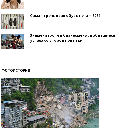
Самая трендовая обувь лета – 2026
Знаменитости и бизнесмены, добившиеся
успеха со второй попытки
Как защититься от солнца на курорте?
ФОТОИСТОРИИ
Кто изобрел средства связи?