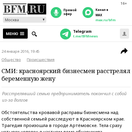
16+
Канал в
прямой
эфир
MAX
Москва
max.ru/bfm
Telegram
МЕНЮ
t.me/BFMnews
24 января 2016, 19:45
Общество
Происшествия
СМИ: красноярский бизнесмен расстрелял
беременную жену
Расстрелявший семью предприниматель покончил с собой
из-за долгов
Обстоятельства кровавой расправы бизнесмена над
собственной семьей расследуют в Красноярском крае.
Трагедия произошла в городе Артёмовске. Тела сразу
четырех человек в частном доме обнаружила