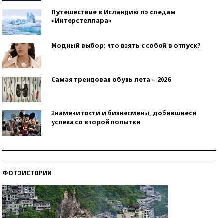
Путешествие в Исландию по следам
«Интерстеллара»
Модный выбор: что взять с собой в отпуск?
Самая трендовая обувь лета – 2026
Знаменитости и бизнесмены, добившиеся
успеха со второй попытки
Как защититься от солнца на курорте?
ФОТОИСТОРИИ
Кто изобрел средства связи?