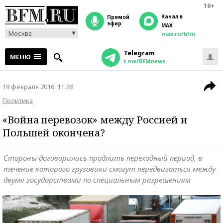
16+
Канал в
прямой
эфир
MAX
Москва
max.ru/bfm
Telegram
МЕНЮ
t.me/BFMnews
19 февраля 2016, 11:28
Политика
«Война перевозок» между Россией и
Польшей окончена?
Стороны договорились продлить переходный период, в
течение которого грузовики смогут передвигаться между
двумя государствами по специальным разрешениям