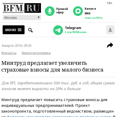
16+
Канал в
прямой
эфир
MAX
Москва
max.ru/bfm
Telegram
МЕНЮ
t.me/BFMnews
4 марта 2016, 09:35
Финансы
Макроэкономика
Минтруд предлагает увеличить
страховые взносы для малого бизнеса
Для ИП, зарабатывающего 500 тыс. руб. в год, общая сумма
взносов может вырасти на 20% и больше
Минтруд предлагает повысить страховые взносы для
индивидуальных предпринимателей. Проект
законопроекта, подготовленный ведомством, размещен
на
федеральном портале нормативных правовых актов
. В