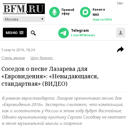
16+
Канал в
прямой
эфир
MAX
Москва
max.ru/bfm
Telegram
МЕНЮ
t.me/BFMnews
5 марта 2016, 18:24
Стиль жизни
Шоу-бизнес
Соседов о песне Лазарева для
«Евровидения»: «Невыдающаяся,
стандартная» (ВИДЕО)
В рамках евростандарта. Лазарев презентовал песню для
«Евровидения-2016». Эксперты считают, что композиция,
как и исполнитель у России в этом году будут достойные.
Однако музыкальному критику Сергею Соседову не хватает
в песне музыкальной мысли и озарения