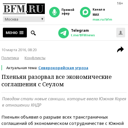
16+
Канал в
прямой
эфир
MAX
Москва
max.ru/bfm
Telegram
МЕНЮ
t.me/BFMnews
10 марта 2016, 08:20
Политика
Конфликты
Актуальная тема:
Северокорейская угроза
Пхеньян разорвал все экономические
соглашения с Сеулом
Поводом стали новые санкции, которые ввела Южная Корея
в отношении КНДР
Пхеньян объявил о разрыве всех трансграничных
соглашений об экономическом сотрудничестве с Южной