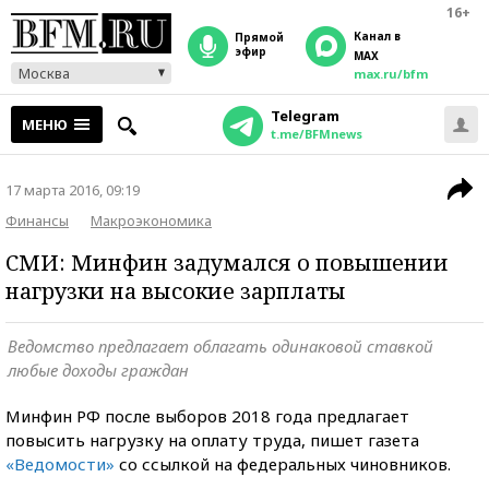
16+
Канал в
прямой
эфир
MAX
Москва
max.ru/bfm
Telegram
МЕНЮ
t.me/BFMnews
17 марта 2016, 09:19
Финансы
Макроэкономика
СМИ: Минфин задумался о повышении
нагрузки на высокие зарплаты
Ведомство предлагает облагать одинаковой ставкой
любые доходы граждан
Минфин РФ после выборов 2018 года предлагает
повысить нагрузку на оплату труда, пишет газета
«Ведомости»
со ссылкой на федеральных чиновников.