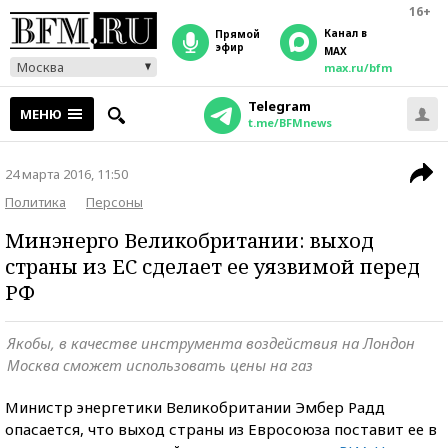
16+
Канал в
прямой
эфир
MAX
Москва
max.ru/bfm
Telegram
МЕНЮ
t.me/BFMnews
24 марта 2016, 11:50
Политика
Персоны
Минэнерго Великобритании: выход
страны из ЕС сделает ее уязвимой перед
РФ
Якобы, в качестве инструмента воздействия на Лондон
Москва сможет использовать цены на газ
Министр энергетики Великобритании Эмбер Радд
опасается, что выход страны из Евросоюза поставит ее в