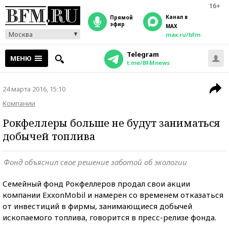
16+
Канал в
прямой
эфир
MAX
Москва
max.ru/bfm
Telegram
МЕНЮ
t.me/BFMnews
24 марта 2016, 15:10
Компании
Рокфеллеры больше не будут заниматься
добычей топлива
Фонд объяснил свое решение заботой об экологии
Семейный фонд Рокфеллеров продал свои акции
компании ExxonMobil и намерен со временем отказаться
от инвестиций в фирмы, занимающиеся добычей
ископаемого топлива, говорится в пресс-релизе фонда.