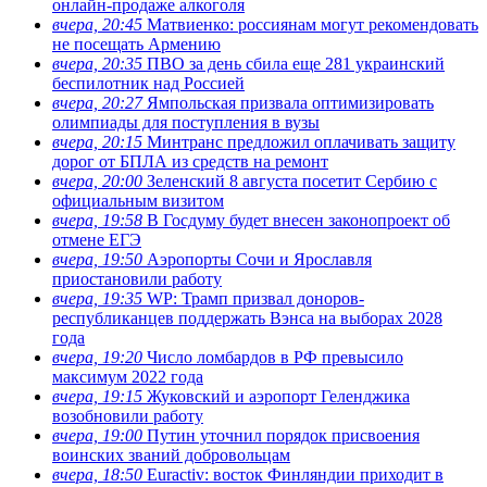
онлайн-продаже алкоголя
вчера, 20:45
Матвиенко: россиянам могут рекомендовать
не посещать Армению
вчера, 20:35
ПВО за день сбила еще 281 украинский
беспилотник над Россией
вчера, 20:27
Ямпольская призвала оптимизировать
олимпиады для поступления в вузы
вчера, 20:15
Минтранс предложил оплачивать защиту
дорог от БПЛА из средств на ремонт
вчера, 20:00
Зеленский 8 августа посетит Сербию с
официальным визитом
вчера, 19:58
В Госдуму будет внесен законопроект об
отмене ЕГЭ
вчера, 19:50
Аэропорты Сочи и Ярославля
приостановили работу
вчера, 19:35
WP: Трамп призвал доноров-
республиканцев поддержать Вэнса на выборах 2028
года
вчера, 19:20
Число ломбардов в РФ превысило
максимум 2022 года
вчера, 19:15
Жуковский и аэропорт Геленджика
возобновили работу
вчера, 19:00
Путин уточнил порядок присвоения
воинских званий добровольцам
вчера, 18:50
Euractiv: восток Финляндии приходит в