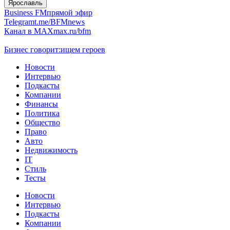
Ярославль
Business FM
прямой эфир
Telegram
t.me/BFMnews
Канал в MAX
max.ru/bfm
Бизнес говорит:
ищем героев
Новости
Интервью
Подкасты
Компании
Финансы
Политика
Общество
Право
Авто
Недвижимость
IT
Стиль
Тесты
Новости
Интервью
Подкасты
Компании