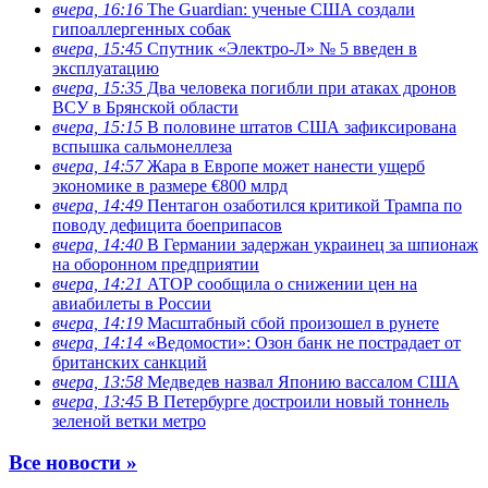
вчера, 16:16
The Guardian: ученые США создали
гипоаллергенных собак
вчера, 15:45
Спутник «Электро-Л» № 5 введен в
эксплуатацию
вчера, 15:35
Два человека погибли при атаках дронов
ВСУ в Брянской области
вчера, 15:15
В половине штатов США зафиксирована
вспышка сальмонеллеза
вчера, 14:57
Жара в Европе может нанести ущерб
экономике в размере €800 млрд
вчера, 14:49
Пентагон озаботился критикой Трампа по
поводу дефицита боеприпасов
вчера, 14:40
В Германии задержан украинец за шпионаж
на оборонном предприятии
вчера, 14:21
АТОР сообщила о снижении цен на
авиабилеты в России
вчера, 14:19
Масштабный сбой произошел в рунете
вчера, 14:14
«Ведомости»: Озон банк не пострадает от
британских санкций
вчера, 13:58
Медведев назвал Японию вассалом США
вчера, 13:45
В Петербурге достроили новый тоннель
зеленой ветки метро
Все новости »