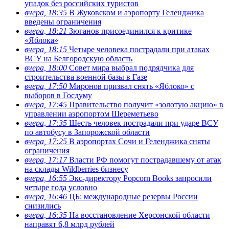
упадок без российских туристов
вчера, 18:35
В Жуковском и аэропорту Геленджика
введены ограничения
вчера, 18:21
Зюганов присоединился к критике
«Яблока»
вчера, 18:15
Четыре человека пострадали при атаках
ВСУ на Белгородскую область
вчера, 18:00
Совет мира выбрал подрядчика для
строительства военной базы в Газе
вчера, 17:50
Миронов призвал снять «Яблоко» с
выборов в Госдуму
вчера, 17:45
Правительство получит «золотую акцию» в
управлении аэропортом Шереметьево
вчера, 17:35
Шесть человек пострадали при ударе ВСУ
по автобусу в Запорожской области
вчера, 17:25
В аэропортах Сочи и Геленджика сняты
ограничения
вчера, 17:17
Власти РФ помогут пострадавшему от атак
на склады Wildberries бизнесу
вчера, 16:55
Экс-директору Popcorn Books запросили
четыре года условно
вчера, 16:46
ЦБ: международные резервы России
снизились
вчера, 16:35
На восстановление Херсонской области
направят 6,8 млрд рублей