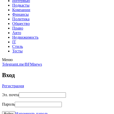
Интервью
Подкасты
Компании
Финансы
Политика
Общество
Право
Авто
Недвижимость
IT
Стиль
Тесты
Меню
Telegram
t.me/BFMnews
Вход
Регистрация
Эл. почта
Пароль
Напомнить пароль
Войти