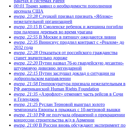
ракетах и системах Patriot
00:01
Трамп заявил о необходимости пополнения
арсенала США
вчера, 23:28
Слуцкий призвал признать «Яблоко»
нежелательной организацией
вчера, 23:15
В Смоленске ребенок и женщина погибли
при падении деревьев во время урагана
вчера, 22:55
В Москве в пятницу ожидаются ливни
вчера, 22:35
Винисиус продлил контракт с «Реалом» до
2032 года
вчера, 22:28
Отказаться от российского гражданства
станет значительно дороже
вчера, 22:20
Путин назвал 76-ю гвардейскую десантно-
штурмовую дивизию легендарной
вчера, 22:15
Путин заслушал доклад о ситуации на
добропольском направлении
вчера, 21:58
Генпрокуратура признала нежелательным в
РФ американский Human Rights Foundation
вчера, 21:35
«Аэрофлот» отменяет часть рейсов в Сочи
и Геленджик
вчера, 21:25
Руслан Терновой выиграл золото
чемпионата Европы в прыжках с 10-метровой вышки
вчера, 21:10
РФ не получала обращений о прекращении
концессии строительства ж/д в Армении
вчера, 21:00
В России вновь обсуждают эксперимент по