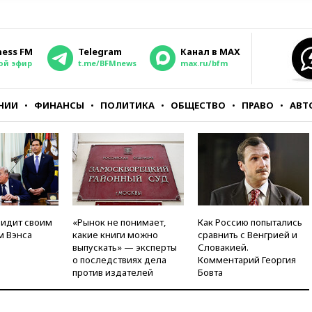
ness FM
Telegram
Канал в MAX
ой эфир
t.me/BFMnews
max.ru/bfm
НИИ
ФИНАНСЫ
ПОЛИТИКА
ОБЩЕСТВО
ПРАВО
АВТ
видит своим
«Рынок не понимает,
Как Россию попытались
м Вэнса
какие книги можно
сравнить с Венгрией и
выпускать» — эксперты
Словакией.
о последствиях дела
Комментарий Георгия
против издателей
Бовта