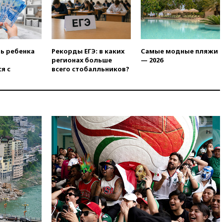
вчера, 18:50
Euractiv: восток
Финляндии приходит в упадок
без российских туристов
вчера, 18:35
В Жуковском и
ть ребенка
Рекорды ЕГЭ: в каких
Самые модные пляжи
аэропорту Геленджика
регионах больше
— 2026
введены ограничения
я с
всего стобалльников?
вчера, 18:21
Зюганов
присоединился к критике
«Яблока»
вчера, 18:15
Четыре человека
пострадали при атаках ВСУ на
Белгородскую область
вчера, 18:00
Совет мира
выбрал подрядчика для
строительства военной базы в
Газе
вчера, 17:50
Миронов призвал
снять «Яблоко» с выборов в
Госдуму
вчера, 17:45
Правительство