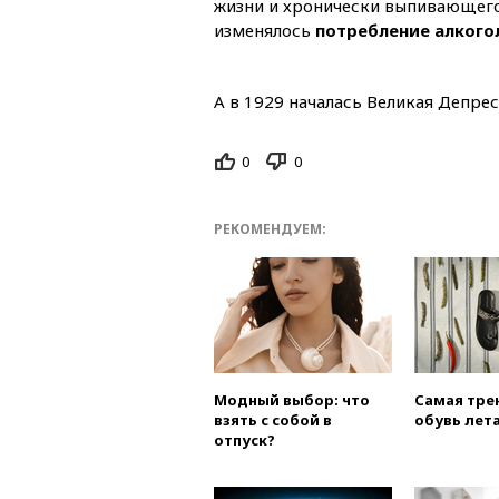
жизни и хронически выпивающего 
изменялось
потребление алкогол
А в 1929 началась Великая Депресс
0
0
РЕКОМЕНДУЕМ:
Модный выбор: что
Самая тре
взять с собой в
обувь лета
отпуск?