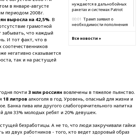
нуждаются в дальнобойных
этом в январе-августе
ракетах и системах Patriot
ым периодом 2008г.
ян выросла на 42,5%
. В
00:01
Трамп заявил о
необходимости пополнения
и отсутствие грамотной
арсенала США
т забывать, что каждый
Все новости »
ь. И тот факт, что в
вчера, 23:28
Слуцкий призвал
признать «Яблоко»
х соотечественников
нежелательной организацией
оже негативно сказывается
оста, так и на растущей
вчера, 23:15
В Смоленске
ребенок и женщина погибли
при падении деревьев во
время урагана
вчера, 22:55
В Москве в
пятницу ожидаются ливни
егодня почти
3 млн россиян
вовлечены в тяжелое пьянство.
ся
18 литров
алкоголя в год. Уровень, опасный для жизни и
вчера, 22:35
Винисиус
е. Банка пива или другого слабогорячительного напитка
продлил контракт с «Реалом»
ой для 33% молодых ребят и 20% девушек.
до 2032 года
вчера, 22:28
Отказаться от
стущей безработицы. А не то, что люди закручивали гайки
российского гражданства
ь из двух работников - того, кто ведет здоровый образ
станет значительно дороже