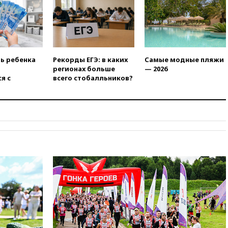
в Армении
вчера, 21:00
В России вновь
обсуждают эксперимент по
онлайн-продаже алкоголя
вчера, 20:45
Матвиенко:
ть ребенка
Рекорды ЕГЭ: в каких
Самые модные пляжи
россиянам могут
регионах больше
— 2026
рекомендовать не посещать
я с
всего стобалльников?
Армению
вчера, 20:35
ПВО за день
сбила еще 281 украинский
беспилотник над Россией
вчера, 20:27
Ямпольская
призвала оптимизировать
олимпиады для поступления в
вузы
вчера, 20:15
Минтранс
предложил оплачивать
защиту дорог от БПЛА из
средств на ремонт
вчера, 20:00
Зеленский 8