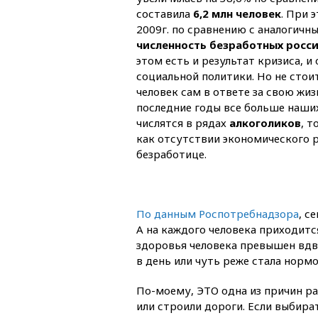
составила
6,2 млн человек
. При 
2009г. по сравнению с аналогичн
численность безработных росси
этом есть и результат кризиса, 
социальной политики. Но не стои
человек сам в ответе за свою жизн
последние годы все больше наши
числятся в рядах
алкоголиков
, т
как отсутствии экономического р
безработице.
По данным Роспотребнадзора
, с
А на каждого человека приходит
здоровья человека превышен вдво
в день или чуть реже стала норм
По-моему, ЭТО одна из причин ра
или строили дороги. Если выбират