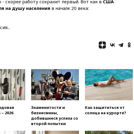
- скорее работу сохранит первый. Вот как в
США
вчера, 22:20
Путин назвал 76-ю
я на душу населения
в начале 20 века:
гвардейскую десантно-
штурмовую дивизию
легендарной
ия...
вчера, 22:15
Путин заслушал
доклад о ситуации на
добропольском направлении
вчера, 21:58
Генпрокуратура
признала нежелательным в
РФ американский Human
Rights Foundation
вчера, 21:35
«Аэрофлот»
отменяет часть рейсов в Сочи
и Геленджик
вчера, 21:25
Руслан Терновой
выиграл золото чемпионата
Европы в прыжках с 10-
ндовая
Знаменитости и
Как защититься от
метровой вышки
 – 2026
бизнесмены,
солнца на курорте?
добившиеся успеха со
вчера, 21:10
РФ не получала
второй попытки
обращений о прекращении
концессии строительства ж/д