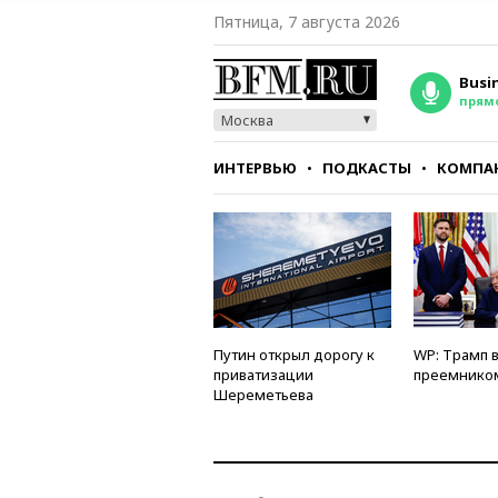
Пятница, 7 августа 2026
Busi
прям
Москва
ИНТЕРВЬЮ
ПОДКАСТЫ
КОМПА
СТИЛЬ
ТЕСТЫ
Путин открыл дорогу к
WP: Трамп 
приватизации
преемнико
Шереметьева