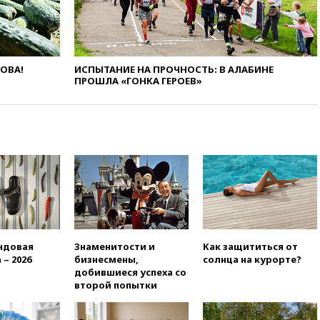
августа посетит Сербию с
официальным визитом
вчера, 19:58
В Госдуму будет
внесен законопроект об
отмене ЕГЭ
ЛОВА!
ИСПЫТАНИЕ НА ПРОЧНОСТЬ: В АЛАБИНЕ
ПРОШЛА «ГОНКА ГЕРОЕВ»
вчера, 19:50
Аэропорты Сочи и
Ярославля приостановили
работу
вчера, 19:35
WP: Трамп
призвал доноров-
республиканцев поддержать
Вэнса на выборах 2028 года
вчера, 19:20
Число ломбардов
в РФ превысило максимум
2022 года
вчера, 19:15
Жуковский и
ндовая
Знаменитости и
Как защититься от
аэропорт Геленджика
 – 2026
бизнесмены,
солнца на курорте?
возобновили работу
добившиеся успеха со
второй попытки
вчера, 19:00
Путин уточнил
порядок присвоения воинских
званий добровольцам