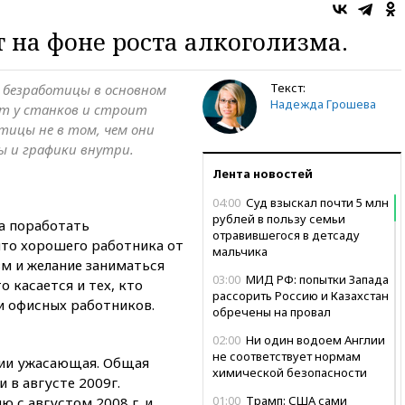
т на фоне роста алкоголизма.
Текст:
 безработицы в основном
Надежда Грошева
т у станков и строит
отицы не в том, чем они
ры и графики внутри.
Лента новостей
04:00
Суд взыскал почти 5 млн
рублей в пользу семьи
ла поработать
отравившегося в детсаду
что хорошего работника от
мальчика
зм и желание заниматься
03:00
МИД РФ: попытки Запада
о касается и тех, кто
рассорить Россию и Казахстан
 и офисных работников.
обречены на провал
02:00
Ни один водоем Англии
не соответствует нормам
ии ужасающая. Общая
химической безопасности
 в августе 2009г.
01:00
Трамп: США сами
ю с августом 2008 г. и