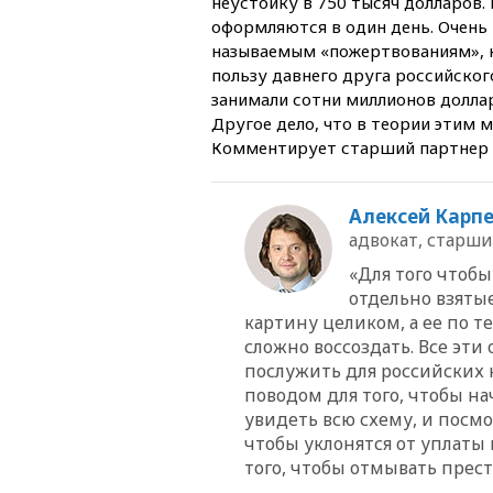
неустойку в 750 тысяч долларов.
оформляются в один день. Очень п
называемым «пожертвованиям», к
пользу давнего друга российског
занимали сотни миллионов доллар
Другое дело, что в теории этим 
Комментирует старший партнер а
Алексей Карп
адвокат, старш
«Для того чтобы
отдельно взяты
картину целиком, а ее по 
сложно воссоздать. Все эти
послужить для российских 
поводом для того, чтобы на
увидеть всю схему, и посмо
чтобы уклонятся от уплаты 
того, чтобы отмывать прес