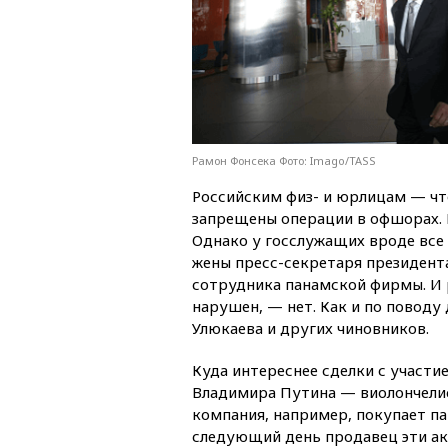
Рамон Фонсека Фото: Imago/TASS
Российским физ- и юрлицам — что
запрещены операции в офшорах. Е
Однако у госслужащих вроде все 
жены пресс-секретаря президент
сотрудника панамской фирмы. И р
нарушен, — нет. Как и по повод
Улюкаева и других чиновников.
Куда интереснее сделки с участ
Владимира Путина — виолончелис
компания, например, покупает п
следующий день продавец эти ак