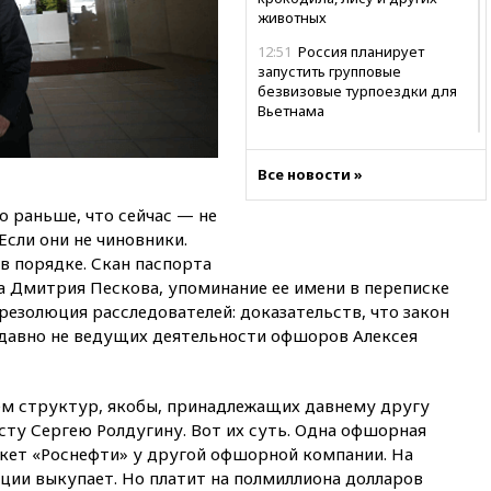
животных
12:51
Россия планирует
запустить групповые
безвизовые турпоездки для
Вьетнама
12:36
Экспорт растворимого
кофе из России достиг
Все новости »
рекордных показателей
 раньше, что сейчас — не
12:30
Российские войска
сли они не чиновники.
взяли под контроль село
Анискино в Харьковской
в порядке. Скан паспорта
области
а Дмитрия Пескова, упоминание ее имени в переписке
езолюция расследователей: доказательств, что закон
12:15
Минцифры РФ не
планирует вводить
у давно не ведущих деятельности офшоров Алексея
ограничения на доступ детей
в соцсети
ием структур, якобы, принадлежащих давнему другу
11:58
Резаи: Иран не допустит
открытия второго маршрута в
ту Сергею Ролдугину. Вот их суть. Одна офшорная
Ормузском проливе
акет «Роснефти» у другой офшорной компании. На
ции выкупает. Но платит на полмиллиона долларов
11:48
Жители Москвы и