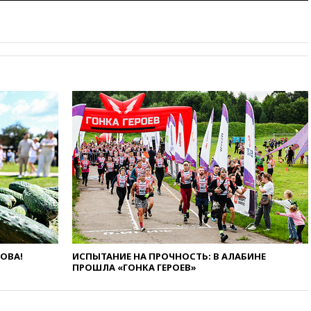
02:00
Ни один водоем Англии
не соответствует нормам
химической безопасности
01:00
Трамп: США сами
нуждаются в дальнобойных
ракетах и системах Patriot
00:01
Трамп заявил о
необходимости пополнения
арсенала США
вчера, 23:28
Слуцкий призвал
признать «Яблоко»
нежелательной организацией
вчера, 23:15
В Смоленске
ребенок и женщина погибли
при падении деревьев во
время урагана
вчера, 22:55
В Москве в
ЛОВА!
ИСПЫТАНИЕ НА ПРОЧНОСТЬ: В АЛАБИНЕ
пятницу ожидаются ливни
ПРОШЛА «ГОНКА ГЕРОЕВ»
вчера, 22:35
Винисиус
продлил контракт с «Реалом»
до 2032 года