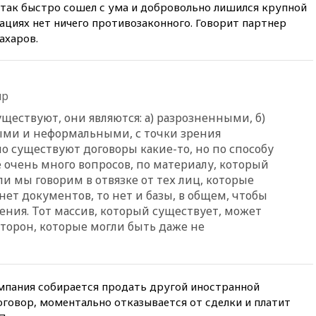
Подмосковья сообщили о
 так быстро сошел с ума и добровольно лишился крупной
громких взрывах
ациях нет ничего противозаконного. Говорит партнер
ахаров.
11:41
ТПП предлагает
изменить процедуру
банкротства для
пострадавших от атак БПЛА
продавцов
up
11:38
Шадаев исключил
ществуют, они являются: а) разрозненными, б)
запуск мессенджера на
ыми и неформальными, с точки зрения
«Госуслугах»
о существуют договоры какие-то, но по способу
11:22
При стрельбе в школе в
 очень много вопросов, по материалу, который
Таиланде погибли пять
ли мы говорим в отвязке от тех лиц, которые
человек
нет документов, то нет и базы, в общем, чтобы
11:19
Россия рассчитывает
ения. Тот массив, который существует, может
заключить безвизовые
торон, которые могли быть даже не
соглашения с Индонезией и
Малайзией
11:04
«Ведомости»: на партию
«Яблоко» ополчились
мпания собирается продать другой иностранной
конкуренты
оговор, моментально отказывается от сделки и платит
10:59
Торговые центры и кафе