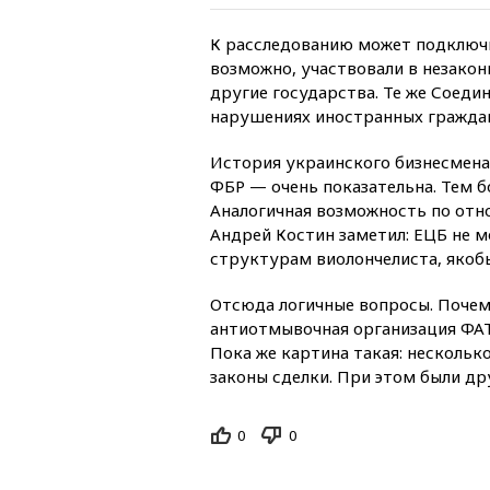
К расследованию может подключи
возможно, участвовали в незаконн
другие государства. Те же Соед
нарушениях иностранных граждан
История украинского бизнесмена
ФБР — очень показательна. Тем б
Аналогичная возможность по отно
Андрей Костин заметил: ЕЦБ не 
структурам виолончелиста, якобы
Отсюда логичные вопросы. Почем
антиотмывочная организация ФАТ
Пока же картина такая: несколь
законы сделки. При этом были др
0
0