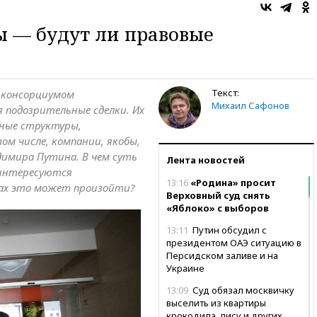
 — будут ли правовые
Текст:
 консорциумом
Михаил Сафонов
подозрительные сделки. Их
ные структуры,
ом числе, компании, якобы,
димира Путина. В чем суть
Лента новостей
аинтересуются
13:16
«Родина» просит
нах это может произойти?
Верховный суд снять
«Яблоко» с выборов
13:11
Путин обсудил с
президентом ОАЭ ситуацию в
Персидском заливе и на
Украине
13:09
Суд обязал москвичку
выселить из квартиры
крокодила, лису и других