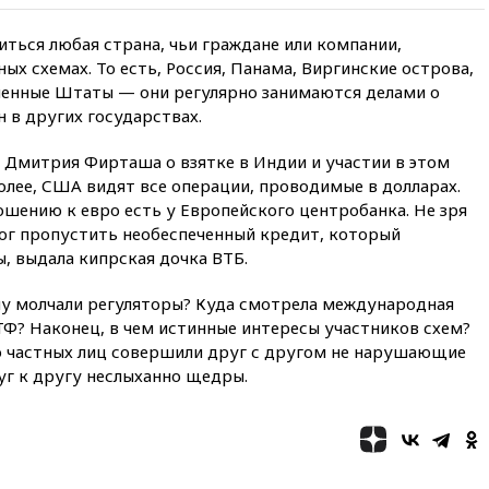
России
ться любая страна, чьи граждане или компании,
09:49
WSJ: Трамп «сходит с
ума» из-за сообщений в СМИ
ых схемах. То есть, Россия, Панама, Виргинские острова,
об истощении боеприпасов у
иненные Штаты — они регулярно занимаются делами о
США
 в других государствах.
09:36
Исландия и Черногория
в 2028 году могут войти в
 Дмитрия Фирташа о взятке в Индии и участии в этом
состав Евросоюза
олее, США видят все операции, проводимые в долларах.
шению к евро есть у Европейского центробанка. Не зря
09:18
Пашинян сообщил о
приверженности Армении
мог пропустить необеспеченный кредит, который
основополагающим
, выдала кипрская дочка ВТБ.
принципам ЕАЭС
у молчали регуляторы? Куда смотрела международная
09:06
Гендиректора
удмуртской «Ижавиа»
Ф? Наконец, в чем истинные интересы участников схем?
попросили уволиться
ко частных лиц совершили друг с другом не нарушающие
уг к другу неслыханно щедры.
08:51
Осужденный в России
американец Гилман
находится при смерти
08:22
В Екатеринбурге
атакован склад Wildberries