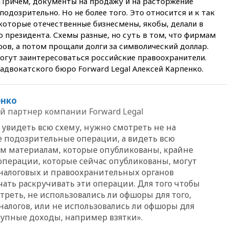
 Причем, документы на продажу и на расторжение
в России могут обязать
одозрительно. Но не более того. Это относится и к так
раздавать питьевую воду
оторые отечественные бизнесмены, якобы, делали в
бесплатно
о президента. Схемы разные, но суть в том, что фирмам
10:41
Бывшая глава брокера
ов, а потом прощали долги за символический доллар.
Mind Money Юлия Хандошко
могут заинтересоваться российские правоохранители.
признала свою вину
двокатского бюро Forward Legal Алексей Карпенко.
10:41
Пашинян: Армения
понимает невозможность
одновременного членства в
енко
ЕС и ЕАЭС
ий партнер компании Forward Legal
10:21
ФСБ задержала более
 увидеть всю схему, нужно смотреть не на
20 сотрудников пунктов
е подозрительные операции, а видеть всю
обмена криптовалюты в
«Москве-Сити»
тем материалам, которые опубликованы, крайне
 операции, которые сейчас опубликованы, могут
10:13
Минтранс предлагает
налоговых и правоохранительных органов
тратить средства дорожных
фондов на защиту трасс от
чать раскручивать эти операции. Для того чтобы
БПЛА
треть, не использовались ли офшоры для того,
налогов, или не использовались ли офшоры для
09:56
Хакеры нашли
документы об ударах ВСУ по
тупные доходы, например взятки».
нефтяным терминалам в