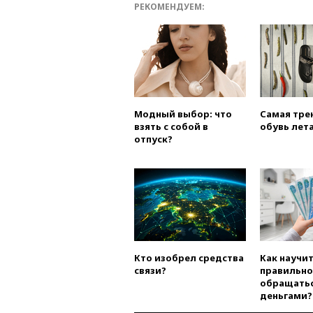
РЕКОМЕНДУЕМ:
Модный выбор: что
Самая тре
взять с собой в
обувь лета
отпуск?
Кто изобрел средства
Как научи
связи?
правильно
обращатьс
деньгами?