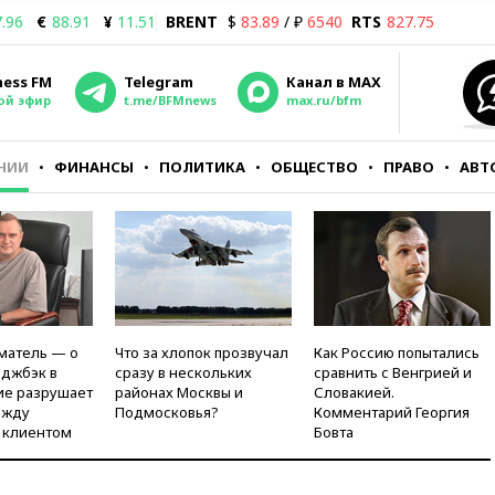
.96
€
88.91
¥
11.51
BRENT
$
83.89
/ ₽
6540
RTS
827.75
ness FM
Telegram
Канал в MAX
ой эфир
t.me/BFMnews
max.ru/bfm
НИИ
ФИНАНСЫ
ПОЛИТИКА
ОБЩЕСТВО
ПРАВО
АВТ
матель — о
Что за хлопок прозвучал
Как Россию попытались
рджбэк в
сразу в нескольких
сравнить с Венгрией и
ие разрушает
районах Москвы и
Словакией.
ежду
Подмосковья?
Комментарий Георгия
 клиентом
Бовта