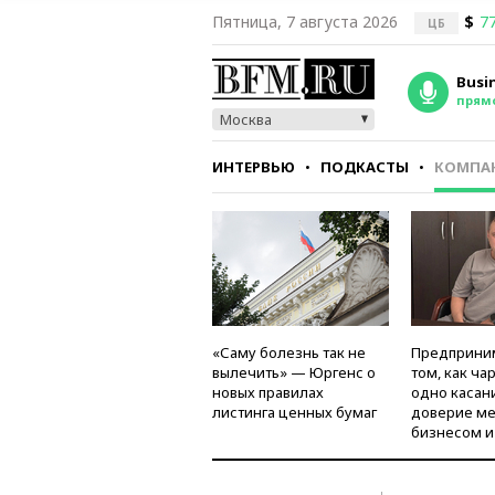
Пятница, 7 августа 2026
$
77
ЦБ
Busi
прям
Москва
ИНТЕРВЬЮ
ПОДКАСТЫ
КОМПА
СТИЛЬ
ТЕСТЫ
«Саму болезнь так не
Предприни
вылечить» — Юргенс о
том, как ча
новых правилах
одно касан
листинга ценных бумаг
доверие м
бизнесом и