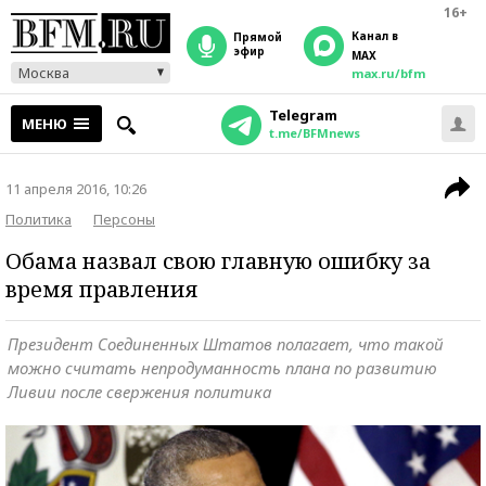
16+
Канал в
прямой
эфир
MAX
Москва
max.ru/bfm
Telegram
МЕНЮ
t.me/BFMnews
11 апреля 2016, 10:26
Политика
Персоны
Обама назвал свою главную ошибку за
время правления
Президент Соединенных Штатов полагает, что такой
можно считать непродуманность плана по развитию
Ливии после свержения политика