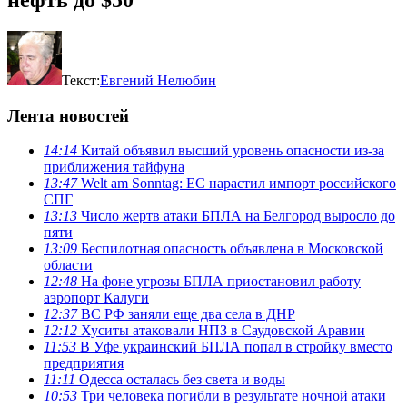
Текст:
Евгений Нелюбин
Лента новостей
14:14
Китай объявил высший уровень опасности из-за
приближения тайфуна
13:47
Welt am Sonntag: ЕС нарастил импорт российского
СПГ
13:13
Число жертв атаки БПЛА на Белгород выросло до
пяти
13:09
Беспилотная опасность объявлена в Московской
области
12:48
На фоне угрозы БПЛА приостановил работу
аэропорт Калуги
12:37
ВС РФ заняли еще два села в ДНР
12:12
Хуситы атаковали НПЗ в Саудовской Аравии
11:53
В Уфе украинский БПЛА попал в стройку вместо
предприятия
11:11
Одесса осталась без света и воды
10:53
Три человека погибли в результате ночной атаки