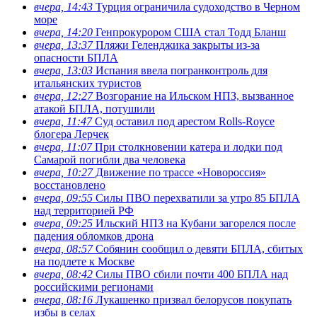
вчера, 14:43
Турция ограничила судоходство в Черном
море
вчера, 14:20
Генпрокурором США стал Тодд Бланш
вчера, 13:37
Пляжи Геленджика закрыты из-за
опасности БПЛА
вчера, 13:03
Испания ввела погранконтроль для
итальянских туристов
вчера, 12:27
Возгорание на Ильском НПЗ, вызванное
атакой БПЛА, потушили
вчера, 11:47
Суд оставил под арестом Rolls-Royce
блогера Лерчек
вчера, 11:07
При столкновении катера и лодки под
Самарой погибли два человека
вчера, 10:27
Движение по трассе «Новороссия»
восстановлено
вчера, 09:55
Силы ПВО перехватили за утро 85 БПЛА
над территорией РФ
вчера, 09:25
Ильский НПЗ на Кубани загорелся после
падения обломков дрона
вчера, 08:57
Собянин сообщил о девяти БПЛА, сбитых
на подлете к Москве
вчера, 08:42
Силы ПВО сбили почти 400 БПЛА над
российскими регионами
вчера, 08:16
Лукашенко призвал белорусов покупать
избы в селах