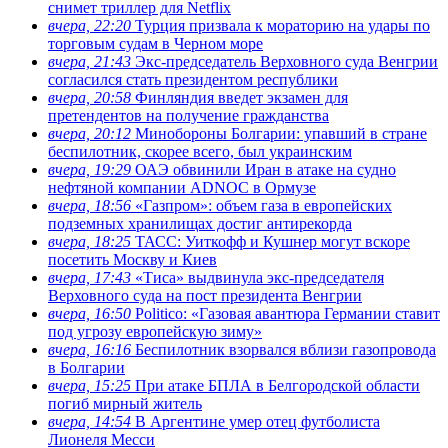
снимет триллер для Netflix
вчера, 22:20
Турция призвала к мораторию на удары по
торговым судам в Черном море
вчера, 21:43
Экс-председатель Верховного суда Венгрии
согласился стать президентом республики
вчера, 20:58
Финляндия введет экзамен для
претендентов на получение гражданства
вчера, 20:12
Минобороны Болгарии: упавший в стране
беспилотник, скорее всего, был украинским
вчера, 19:29
ОАЭ обвинили Иран в атаке на судно
нефтяной компании ADNOC в Ормузе
вчера, 18:56
«Газпром»: объем газа в европейских
подземных хранилищах достиг антирекорда
вчера, 18:25
ТАСС: Уиткофф и Кушнер могут вскоре
посетить Москву и Киев
вчера, 17:43
«Тиса» выдвинула экс-председателя
Верховного суда на пост президента Венгрии
вчера, 16:50
Politico: «Газовая авантюра Германии ставит
под угрозу европейскую зиму»
вчера, 16:16
Беспилотник взорвался вблизи газопровода
в Болгарии
вчера, 15:25
При атаке БПЛА в Белгородской области
погиб мирный житель
вчера, 14:54
В Аргентине умер отец футболиста
Лионеля Месси