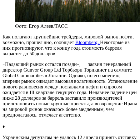
Фото: Егор Алеев/ТАСС
Как полагают крупнейшие трейдеры, мировой рынок нефти,
возможно, прошел дно, сообщает
Bloomberg.
Некоторые из
них прогнозируют, что к концу года стоимость барреля
вырастет до 50 долларов.
«Падающий рынок остался позади», — заявил генеральный
директор Gunvor Group Ltd Торбьорн Торнквист на саммите
Global Commodities в Лозанне. Однако, по его мнению,
впереди рынок ожидает высокая волатильность. Установление
нового равновесия между поставками нефти и спросом
ожидается в III квартале текущего года. Недавнее падение
цен
ниже 28 долларов за баррель заставило производителей
приостановить новые крупные проекты, а возвращение Ирана
на мировой рынок оказалось более медленным, чем
предполагалось, отмечает агентство.
♦
Украинским депутатам не удалось 12 апреля принять отставку