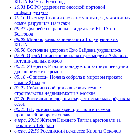
БПЛА ВСУ на Белгород
10:31
ВС РФ ударили по одесской портовой
инфраструктуре
10:10
Премьер Японии снова не упомянула, чья атомная
бомба разрушила Нагасаки
09:47
Два ребенка ранены в ходе атаки БПЛА на
Белгород
09:09
Минобороны: за ночь сбито 153 украинских
БПЛА
08:50
Состояние здоровья Джо Байдена ухудшилось
07:40
OpenAI приостановила выпуск модели Astra и-за
потенциальных рисков
06:25
У берегов Италии обнаружили затонувшее судно
древнеримских времен
05:10
«Одиссея» Нолана собрала в мировом прокате
свыше $1 млрд
02:22
Собянин сообщил о высоких темпах
строительства недвижимости в Москве
01:20
Россиянин в среднем съедает несколько арбузов за
сезон
00:25
В Красноярском крае идут поиски семьи,
пропавшей во время сплава
вчера, 23:30
Жителя Нижнего Тагила арестовали за
реакции в Теlegram
вчера, 22:50
Российский режиссер Кирилл Соколов