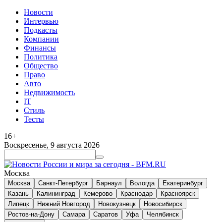
Новости
Интервью
Подкасты
Компании
Финансы
Политика
Общество
Право
Авто
Недвижимость
IT
Стиль
Тесты
16+
Воскресенье, 9 августа 2026
Москва
Москва
Санкт-Петербург
Барнаул
Вологда
Екатеринбург
Казань
Калининград
Кемерово
Краснодар
Красноярск
Липецк
Нижний Новгород
Новокузнецк
Новосибирск
Ростов-на-Дону
Самара
Саратов
Уфа
Челябинск