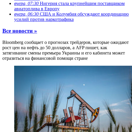
вчера, 07:30
Нигерия стала крупнейшим поставщиком
авиатоплива в Европу
вчера, 06:30
США и Колумбия обсуждают координацию
усилий против наркотрафика
Все новости »
Bloomberg сообщает о прогнозах трейдеров, которые ожидают
рост цен на нефть до 50 долларов, а AFP пишет, как
затягивание смены премьера Украины и его кабинета может
отразиться на финансовой помощи стране