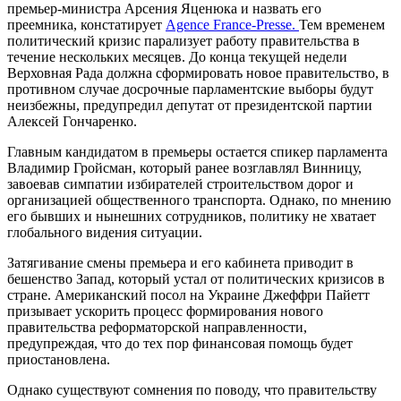
премьер-министра Арсения Яценюка и назвать его
преемника, констатирует
Agence France-Presse.
Тем временем
политический кризис парализует работу правительства в
течение нескольких месяцев. До конца текущей недели
Верховная Рада должна сформировать новое правительство, в
противном случае досрочные парламентские выборы будут
неизбежны, предупредил депутат от президентской партии
Алексей Гончаренко.
Главным кандидатом в премьеры остается спикер парламента
Владимир Гройсман, который ранее возглавлял Винницу,
завоевав симпатии избирателей строительством дорог и
организацией общественного транспорта. Однако, по мнению
его бывших и нынешних сотрудников, политику не хватает
глобального видения ситуации.
Затягивание смены премьера и его кабинета приводит в
бешенство Запад, который устал от политических кризисов в
стране. Американский посол на Украине Джеффри Пайетт
призывает
ускорить процесс формирования нового
правительства реформаторской направленности,
предупреждая, что до тех пор финансовая помощь будет
приостановлена.
Однако существуют сомнения по поводу, что правительству