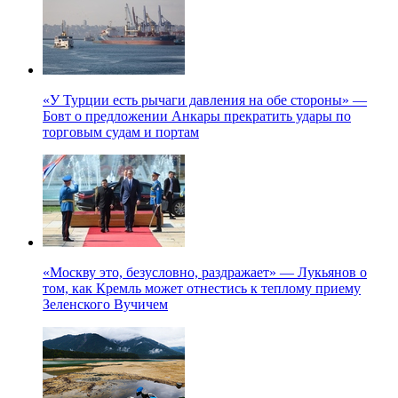
«У Турции есть рычаги давления на обе стороны» —
Бовт о предложении Анкары прекратить удары по
торговым судам и портам
«Москву это, безусловно, раздражает» — Лукьянов о
том, как Кремль может отнестись к теплому приему
Зеленского Вучичем