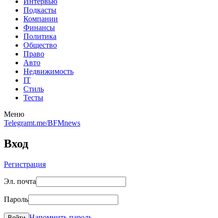
Интервью
Подкасты
Компании
Финансы
Политика
Общество
Право
Авто
Недвижимость
IT
Стиль
Тесты
Меню
Telegram
t.me/BFMnews
Вход
Регистрация
Эл. почта
Пароль
Напомнить пароль
Войти