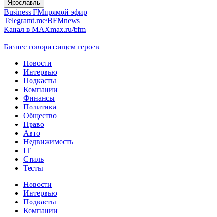
Ярославль
Business FM
прямой эфир
Telegram
t.me/BFMnews
Канал в MAX
max.ru/bfm
Бизнес говорит:
ищем героев
Новости
Интервью
Подкасты
Компании
Финансы
Политика
Общество
Право
Авто
Недвижимость
IT
Стиль
Тесты
Новости
Интервью
Подкасты
Компании