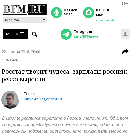
16+
Канал в
прямой
эфир
MAX
Москва
max.ru/bfm
Telegram
МЕНЮ
t.me/BFMnews
22 апреля 2016, 20:00
Финансы
Росстат творит чудеса: зарплаты россиян
резко выросли
Текст:
Михаил Задорожный
В марте реальная зарплата в России упала на 3%. Об этом
говорилось в предыдущем отчете Росстата, однако при
повторном подсчете, оказалось, что показатель вырос на