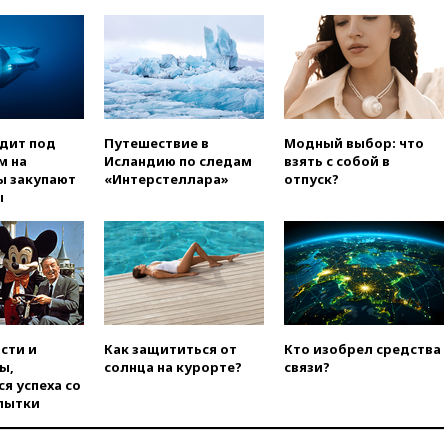
Альпах
вчера, 19:00
Открытое
горение на складе в Брянске
ликвидировано
вчера, 18:55
Минобороны
отчиталось об ударах по двум
одит под
Путешествие в
Модный выбор: что
украинским сухогрузам в
м на
Исландию по следам
взять с собой в
Черном море
ы закупают
«Интерстеллара»
отпуск?
вчера, 18:47
Школьники из РФ
ы
стали абсолютными
чемпионами на олимпиаде по
ИИ
вчера, 18:39
Два человека
погибли в результате удара
ВСУ по многоэтажке в Керчи
вчера, 18:25
Беспилотник
сти и
Как защититься от
Кто изобрел средства
атаковал турецкий сухогруз у
ы,
солнца на курорте?
связи?
побережья Новороссийска
я успеха со
пытки
вчера, 18:18
Товарооборот
Китая и России вырос в этом