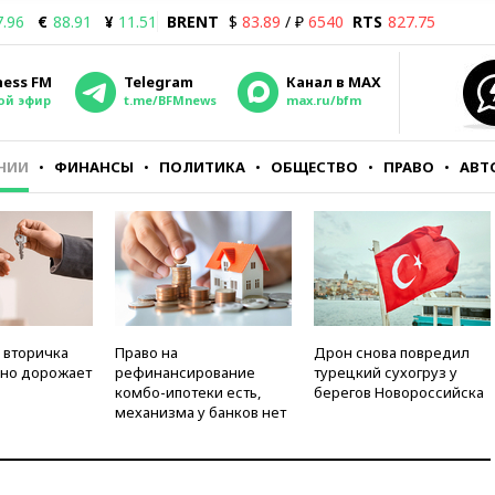
7.96
€
88.91
¥
11.51
BRENT
$
83.89
/ ₽
6540
RTS
827.75
ness FM
Telegram
Канал в MAX
ой эфир
t.me/BFMnews
max.ru/bfm
НИИ
ФИНАНСЫ
ПОЛИТИКА
ОБЩЕСТВО
ПРАВО
АВТ
 вторичка
Право на
Дрон снова повредил
но дорожает
рефинансирование
турецкий сухогруз у
комбо-ипотеки есть,
берегов Новороссийска
механизма у банков нет