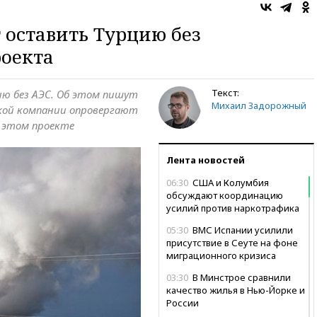
 оставить Турцию без
роекта
Текст:
ю без АЭС. Об этом пишут
Михаил Задорожный
ской компании опровергают
в этом проекте
Лента новостей
06:30
США и Колумбия
обсуждают координацию
усилий против наркотрафика
05:30
ВМС Испании усилили
присутствие в Сеуте на фоне
миграционного кризиса
03:30
В Минстрое сравнили
качество жилья в Нью-Йорке и
России