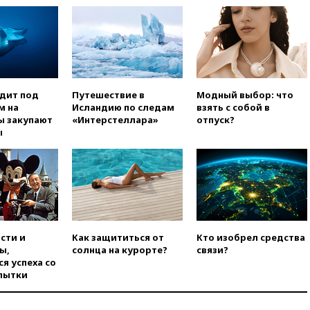
Хорватии
вчера, 21:15
Пентагон
опубликовал 16 новых видео с
НЛО
вчера, 21:00
На границе
Украины с Польшей скопилось
одит под
Путешествие в
Модный выбор: что
свыше 6,5 тысячи грузовиков
м на
Исландию по следам
взять с собой в
ы закупают
«Интерстеллара»
отпуск?
вчера, 20:53
Швыдкой:
ы
«Интервидение» точно
пройдет в 2026 году
вчера, 20:45
ПВО за день
сбила еще 75 украинских
беспилотников над Россией
вчера, 20:35
Велосипедист
погиб при атаке FPV-дрона в
сти и
Как защититься от
Кто изобрел средства
Белгородской области
ы,
солнца на курорте?
связи?
я успеха со
вчера, 20:30
Лидию Невзорову
пытки
заочно арестовали по делу о
финансировании
экстремизма