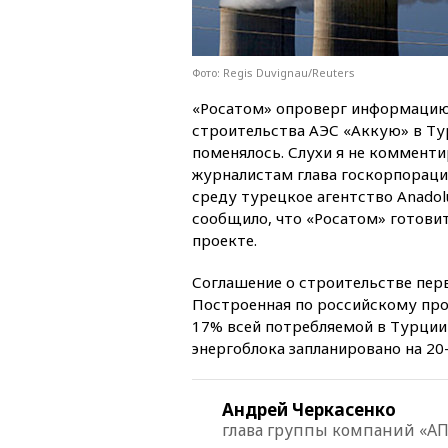
Фото: Regis Duvignau/Reuters
«Росатом» опроверг информацию 
строительства АЭС «Аккую» в Тур
поменялось. Слухи я не комменти
журналистам глава госкорпорации
среду турецкое агентство Anadol
сообщило, что «Росатом» готови
проекте.
Соглашение о строительстве перв
Построенная по российскому про
17% всей потребляемой в Турции
энергоблока запланировано на 20
Андрей Черкасенко
глава группы компаний «А