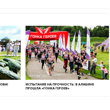
вчера, 20:20
Суд США
постановил остановить
строительство бального зала в
Белом доме
вчера, 20:15
Сенат США
одобрил ужесточение
санкций против России и
Ирана
вчера, 20:00
СК возбудил дело
против журналистки Катерины
Гордеевой о фейках о ВС
России
вчера, 19:45
ISU предоставил
нейтральный статус
фигуристкам Валиевой и
Трусовой
ЛОВА!
ИСПЫТАНИЕ НА ПРОЧНОСТЬ: В АЛАБИНЕ
вчера, 19:35
Зеленский
ПРОШЛА «ГОНКА ГЕРОЕВ»
впервые совершил
официальный визит в Сербию
вчера, 19:19
Россиянка
погибла во Французских