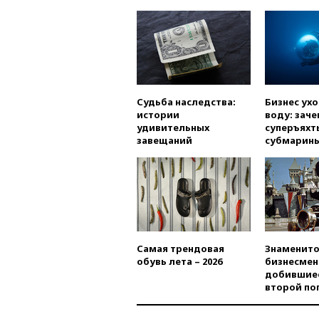
Судьба наследства:
Бизнес ух
истории
воду: заче
удивительных
суперъяхт
завещаний
субмарин
Самая трендовая
Знаменито
обувь лета – 2026
бизнесмен
добившиес
второй по