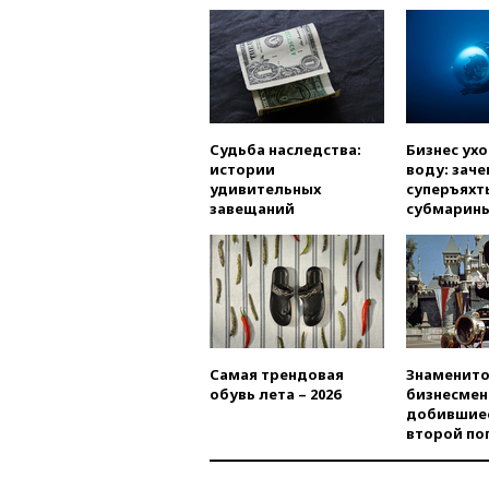
Судьба наследства:
Бизнес ух
истории
воду: заче
удивительных
суперъяхт
завещаний
субмарин
Самая трендовая
Знаменито
обувь лета – 2026
бизнесмен
добившиес
второй по