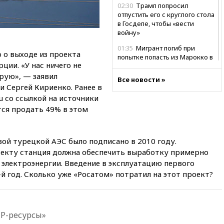
02:30
Трамп попросил
отпустить его с круглого стола
в Госдепе, чтобы «вести
войну»
01:35
Мигрант погиб при
о выходе из проекта
попытке попасть из Марокко в
ции. «У нас ничего не
Сеуту на параплане
рую», — заявил
Все новости »
00:30
FT: ЕС не готов принять в
 Сергей Кириенко. Ранее в
блок Украину из-за уровня
u со ссылкой на источники
коррупции
тся продать 49% в этом
вчера, 23:35
Лукашенко
объяснил экономическую
выгоду безвизового режима с
ой турецкой АЭС было подписано в 2010 году.
ЕС
екту станция должна обеспечить выработку примерно
вчера, 22:59
На башню
 электроэнергии. Введение в эксплуатацию первого
ресторана «Армения» в
-й год. Сколько уже «Росатом» потратил на этот проект?
Москве вернут утраченную
скульптуру балерины
вчера, 22:45
Литовец
протаранил погранпункт при
ПР-ресурсы»
попытке попасть в Россию