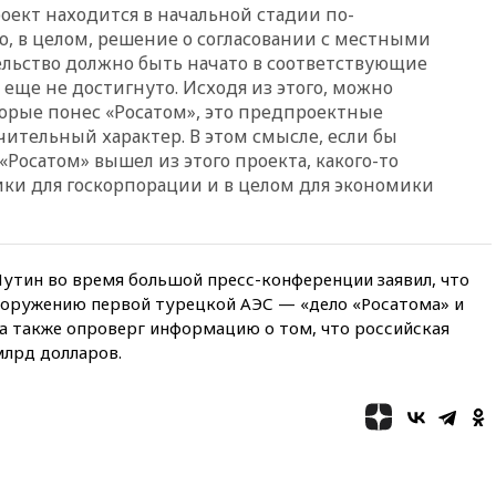
оект находится в начальной стадии по-
вчера, 22:28
Бессент
ю, в целом, решение о согласовании с местными
анонсировал скорое
тельство должно быть начато в соответствующие
соглашение о прекращении
огня США и Ирана
 еще не достигнуто. Исходя из этого, можно
оторые понес «Росатом», это предпроектные
вчера, 22:15
Три человека
чительный характер. В этом смысле, если бы
получили ножевые ранения
при нападении в Чехии
«Росатом» вышел из этого проекта, какого-то
ики для госкорпорации и в целом для экономики
вчера, 22:00
Путин поручил
выделить средства на новые
РЛС для Белгородской
области
утин во время большой пресс-конференции заявил, что
вчера, 21:56
The Atlantic: Маск
ооружению первой турецкой АЭС — «дело «Росатома» и
отказал Украине в
использовании Starlink для
ва также опроверг информацию о том, что российская
атак вглубь РФ
млрд долларов.
вчера, 21:35
После пожара на
складе в Брянске возбудили
уголовное дело
вчера, 21:26
Лидеры сборной
РФ по гимнастике получили
официальный отказ в визах от