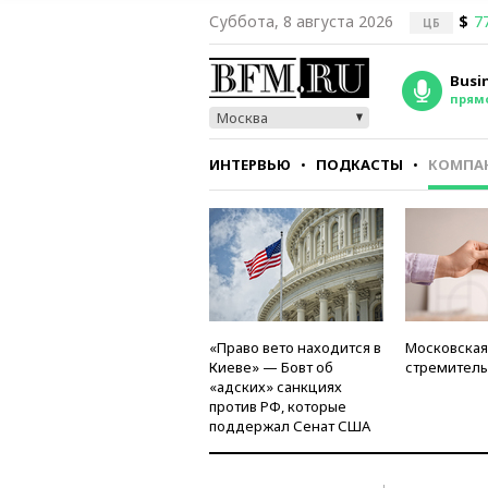
Суббота, 8 августа 2026
$
7
ЦБ
Busi
прям
Москва
ИНТЕРВЬЮ
ПОДКАСТЫ
КОМПА
СТИЛЬ
ТЕСТЫ
«Право вето находится в
Московская
Киеве» — Бовт об
стремитель
«адских» санкциях
против РФ, которые
поддержал Сенат США