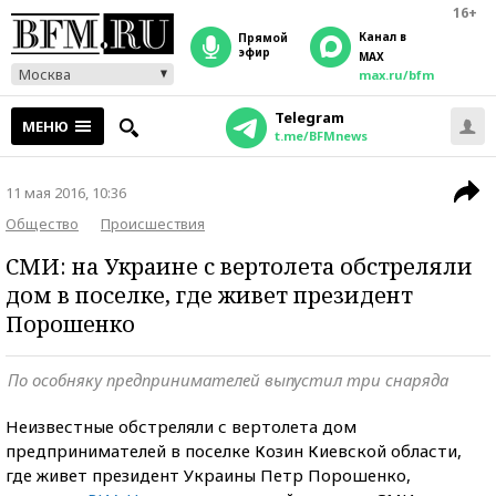
16+
Канал в
прямой
эфир
MAX
Москва
max.ru/bfm
Telegram
МЕНЮ
t.me/BFMnews
11 мая 2016, 10:36
Общество
Происшествия
СМИ: на Украине с вертолета обстреляли
дом в поселке, где живет президент
Порошенко
По особняку предпринимателей выпустил три снаряда
Неизвестные обстреляли с вертолета дом
предпринимателей в поселке Козин Киевской области,
где живет президент Украины Петр Порошенко,