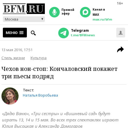
16+
Канал в
прямой
эфир
MAX
Москва
max.ru/bfm
Telegram
МЕНЮ
t.me/BFMnews
13 мая 2016, 17:51
Стиль жизни
Культура
Чехов нон-стоп: Кончаловский покажет
три пьесы подряд
Текст:
Наталья Воробьева
«Дядю Ваню», «Три сестры» и «Вишневый сад» будут
играть 13, 14 и 15 мая. Во всех трех спектаклях играют
Юлия Высоцкая и Александр Домогаров