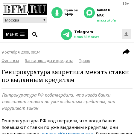
16+
Канал в
прямой
эфир
MAX
Москва
max.ru/bfm
Telegram
МЕНЮ
t.me/BFMnews
9 октября 2009, 09:34
Финансы
Банки, вклады и кредиты
Право
Генпрокуратура запретила менять ставки
по выданным кредитам
Генпрокуратура РФ подтвердила, что когда банки
повышают ставки по уже выданным кредитам, они
нарушают закон
Генпрокуратура РФ подтвердила, что когда банки
повышают ставки по уже выданным кредитам, они
нарушают закон,
пишет «Коммерсантъ»
. В распоряжении