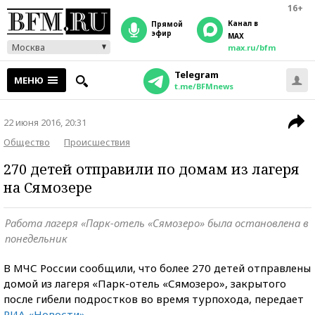
16+
Канал в
прямой
эфир
MAX
Москва
max.ru/bfm
Telegram
МЕНЮ
t.me/BFMnews
22 июня 2016, 20:31
Общество
Происшествия
270 детей отправили по домам из лагеря
на Сямозере
Работа лагеря «Парк-отель «Сямозеро» была остановлена в
понедельник
В МЧС России сообщили, что более 270 детей отправлены
домой из лагеря «Парк-отель «Сямозеро», закрытого
после гибели подростков во время турпохода, передает
РИА «Новости»
.