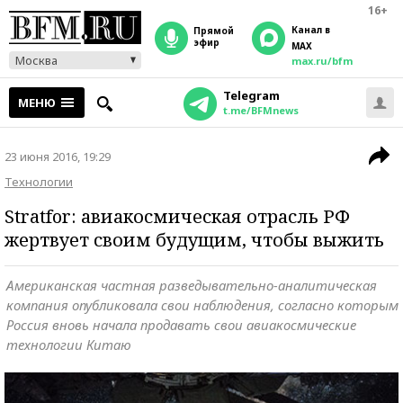
16+
Канал в
прямой
эфир
MAX
Москва
max.ru/bfm
Telegram
МЕНЮ
t.me/BFMnews
23 июня 2016, 19:29
Технологии
Stratfor: авиакосмическая отрасль РФ
жертвует своим будущим, чтобы выжить
Американская частная разведывательно-аналитическая
компания опубликовала свои наблюдения, согласно которым
Россия вновь начала продавать свои авиакосмические
технологии Китаю