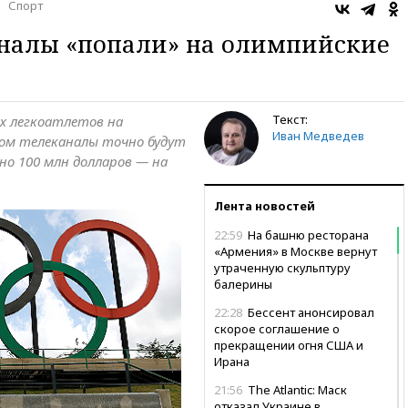
Спорт
аналы «попали» на олимпийские
Текст:
х легкоатлетов на
Иван Медведев
том телеканалы точно будут
о 100 млн долларов — на
Лента новостей
22:59
На башню ресторана
«Армения» в Москве вернут
утраченную скульптуру
балерины
22:28
Бессент анонсировал
скорое соглашение о
прекращении огня США и
Ирана
21:56
The Atlantic: Маск
отказал Украине в