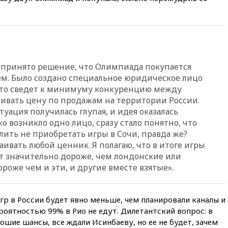
20:35
Велосипедист погиб при
атаке FPV-дрона в
Белгородской области
20:30
Лидию Невзорову
заочно арестовали по делу о
финансировании
ло принято решение, что Олимпиада покупается
экстремизма
ем. Было создано специальное юридическое лицо
20:20
Суд США постановил
 это сведет к минимуму конкуренцию между
остановить строительство
бивать цену по продажам на территории России.
бального зала в Белом доме
туация получилась глупая, и идея оказалась
20:15
Сенат США одобрил
ко возникло одно лицо, сразу стало понятно, что
ужесточение санкций против
лить не приобретать игры в Сочи, правда же?
России и Ирана
ивать любой ценник. Я полагаю, что в итоге игры
ят значительно дороже, чем лондонские или
20:00
СК возбудил дело
против журналистки Катерины
роже чем и эти, и другие вместе взятые».
Гордеевой о фейках о ВС
России
19:45
ISU предоставил
Игр в России будет явно меньше, чем планировали каналы и
нейтральный статус
роятностью 99% в Рио не едут. Дилетантский вопрос: в
фигуристкам Валиевой и
ошие шансы, все ждали Исинбаеву, но ее не будет, зачем
Трусовой