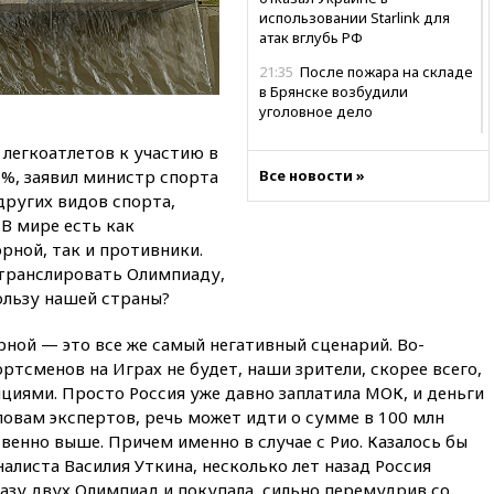
использовании Starlink для
атак вглубь РФ
21:35
После пожара на складе
в Брянске возбудили
уголовное дело
21:26
Лидеры сборной РФ по
легкоатлетов к участию в
гимнастике получили
%, заявил министр спорта
Все новости »
официальный отказ в визах от
других видов спорта,
Хорватии
 В мире есть как
21:15
Пентагон опубликовал
рной, так и противники.
16 новых видео с НЛО
 транслировать Олимпиаду,
21:00
На границе Украины с
ользу нашей страны?
Польшей скопилось свыше 6,5
тысячи грузовиков
рной — это все же самый негативный сценарий. Во-
ртсменов на Играх не будет, наши зрители, скорее всего,
20:53
Швыдкой:
«Интервидение» точно
циями. Просто Россия уже давно заплатила МОК, и деньги
пройдет в 2026 году
ловам экспертов, речь может идти о сумме в 100 млн
венно выше. Причем именно в случае с Рио. Казалось бы
20:45
ПВО за день сбила еще
75 украинских беспилотников
алиста Василия Уткина, несколько лет назад Россия
над Россией
азу двух Олимпиад и покупала, сильно перемудрив со