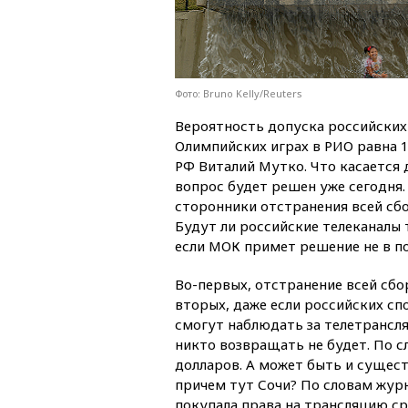
Фото: Bruno Kelly/Reuters
Вероятность допуска российских 
Олимпийских играх в РИО равна 1
РФ Виталий Мутко. Что касается 
вопрос будет решен уже сегодня.
сторонники отстранения всей сбо
Будут ли российские телеканалы
если МОК примет решение не в п
Во-первых, отстранение всей сбо
вторых, даже если российских спо
смогут наблюдать за телетрансля
никто возвращать не будет. По с
долларов. А может быть и сущест
причем тут Сочи? По словам журн
покупала права на трансляцию ср