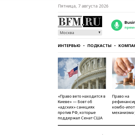
Пятница, 7 августа 2026
Busi
прям
Москва
ИНТЕРВЬЮ
ПОДКАСТЫ
КОМПА
СТИЛЬ
ТЕСТЫ
«Право вето находится в
Право на
Киеве» — Бовт об
рефинанси
«адских» санкциях
комбо-ипот
против РФ, которые
механизма 
поддержал Сенат США