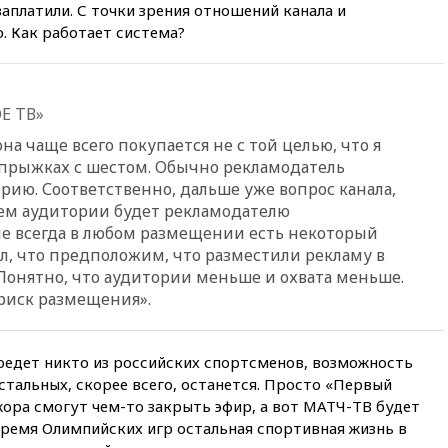
аплатили. С точки зрения отношений канала и
19:35
Зеленский впервые
. Как работает система?
совершил официальный визит
в Сербию
19:19
Россиянка погибла во
Е ТВ»
Французских Альпах
на чаще всего покупается не с той целью, что я
19:00
Открытое горение на
складе в Брянске
 прыжках с шестом. Обычно рекламодатель
ликвидировано
рию. Соответственно, дальше уже вопрос канала,
ъем аудитории будет рекламодателю
18:55
Минобороны отчиталось
об ударах по двум украинским
ле всегда в любом размещении есть некоторый
сухогрузам в Черном море
ал, что предположим, что разместили рекламу в
. Понятно, что аудитории меньше и охвата меньше.
18:47
Школьники из РФ стали
абсолютными чемпионами на
риск размещения».
олимпиаде по ИИ
18:39
Два человека погибли в
поедет никто из российских спортсменов, возможность
результате удара ВСУ по
многоэтажке в Керчи
тальных, скорее всего, останется. Просто «Первый
жора смогут чем-то закрыть эфир, а вот МАТЧ-ТВ будет
18:25
Беспилотник атаковал
время Олимпийских игр остальная спортивная жизнь в
турецкий сухогруз у
побережья Новороссийска