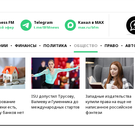
ness FM
Telegram
Канал в MAX
ой эфир
t.me/BFMnews
max.ru/bfm
НИИ
ФИНАНСЫ
ПОЛИТИКА
ОБЩЕСТВО
ПРАВО
АВТ
ISU допустил Трусову,
Западные издательства
рование
Валиеву и Гуменника до
купили права на еще не
еки есть,
международных стартов
написанное российское
у банков нет
фэнтези