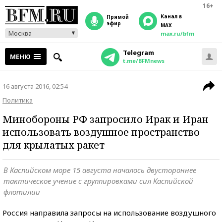
16+
Канал в
прямой
эфир
MAX
Москва
max.ru/bfm
Telegram
МЕНЮ
t.me/BFMnews
16 августа 2016, 02:54
Политика
Минобороны РФ запросило Ирак и Иран
использовать воздушное пространство
для крылатых ракет
В Каспийском море 15 августа началось двустороннее
тактическое учение с группировками сил Каспийской
флотилии
Россия направила запросы на использование воздушного