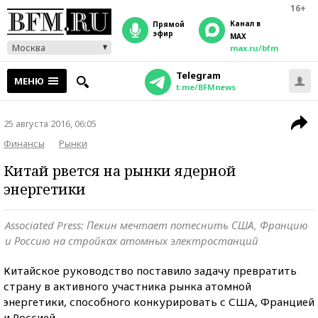
16+
Канал в
прямой
эфир
MAX
Москва
max.ru/bfm
Telegram
МЕНЮ
t.me/BFMnews
25 августа 2016, 06:05
Финансы
Рынки
Китай рвется на рынки ядерной
энергетики
Associated Press: Пекин мечтает потеснить США, Францию
и Россию на стройках атомных электростанций
Китайское руководство поставило задачу превратить
страну в активного участника рынка атомной
энергетики, способного конкурировать с США, Францией
и Россией.