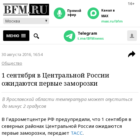
16+
Канал в
прямой
эфир
MAX
Москва
max.ru/bfm
Telegram
МЕНЮ
t.me/BFMnews
30 августа 2016, 16:54
Общество
1 сентября в Центральной России
ожидаются первые заморозки
В Ярославской области температура может опуститься
до минус 2 градусов
В Гидрометцентре РФ предупредили, что 1 сентября в
северных районах Центральной России ожидаются
первые заморозки, передает
ТАСС
.