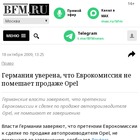
16+
Канал в
прямой
эфир
MAX
Москва
max.ru/bfm
Telegram
МЕНЮ
t.me/BFMnews
18 октября 2009, 13:25
Право
Германия уверена, что Еврокомиссия не
помешает продаже Opel
Германские власти заверяют, что претензии
Еврокомиссии к сделке по продаже автопроизводителя
Opel, не помешают ее завершению
Власти Германии заверяют, что претензии Еврокомиссии
к сделке по продаже автопроизводителя Opel, не
помешают ее завершению, сообщает
Reuters
.