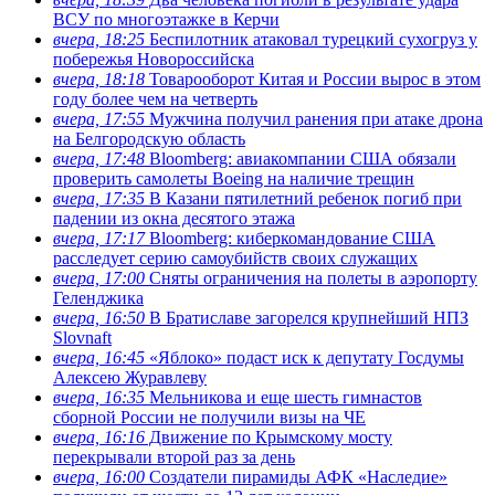
ВСУ по многоэтажке в Керчи
вчера, 18:25
Беспилотник атаковал турецкий сухогруз у
побережья Новороссийска
вчера, 18:18
Товарооборот Китая и России вырос в этом
году более чем на четверть
вчера, 17:55
Мужчина получил ранения при атаке дрона
на Белгородскую область
вчера, 17:48
Bloomberg: авиакомпании США обязали
проверить самолеты Boeing на наличие трещин
вчера, 17:35
В Казани пятилетний ребенок погиб при
падении из окна десятого этажа
вчера, 17:17
Bloomberg: киберкомандование США
расследует серию самоубийств своих служащих
вчера, 17:00
Сняты ограничения на полеты в аэропорту
Геленджика
вчера, 16:50
В Братиславе загорелся крупнейший НПЗ
Slovnaft
вчера, 16:45
«Яблоко» подаст иск к депутату Госдумы
Алексею Журавлеву
вчера, 16:35
Мельникова и еще шесть гимнастов
сборной России не получили визы на ЧЕ
вчера, 16:16
Движение по Крымскому мосту
перекрывали второй раз за день
вчера, 16:00
Создатели пирамиды АФК «Наследие»