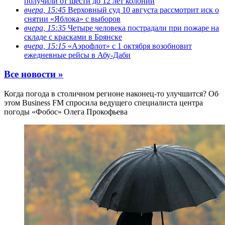
получили от шести до 12 лет колонии
вчера, 15:45
Верховный суд 10 августа рассмотрит иск о
снятии «Яблока» с выборов
вчера, 15:35
Четыре человека пострадали при пожаре на
складе с красками в Брянске
вчера, 15:15
«Аэрофлот» с 1 октября возобновит
ежедневные рейсы в Абу-Даби
Все новости »
Когда погода в столичном регионе наконец-то улучшится? Об
этом Business FM спросила ведущего специалиста центра
погоды «Фобос» Олега Прокофьева