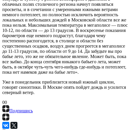
облачных полях столичного региона начнут появляться
просветы, и в сочетании с умеренными южными ветрами
немного потеплеет, но полностью исключить вероятность
локальных и небольших дождей в Московской области все же
пока нельзя. Максимальная температура в мегаполисе — плюс
10-12, по области — до 13 градусов. В воскресенье показания
барометров еще немного подрастут, благодаря чему
постепенно распогодится, в столице и области без
существенных осадков, воздух днем прогреется в мегаполисе
до 11-13 градусов, по области от 9 до 14. Да забудьте вы про
бабье лето, это же не обязательное явление. Может быть, пока
все зыбко. До конца сентября никакого бабьего лета, может
быть, в октябре чуть-чуть чего-нибудь где-нибудь и потеплеет,
пока нет намеков даже на бабье лето».
Уже в понедельник приблизится новый южный циклон,
говорят синоптики. В Москве опять пойдет дождь и усилится
северный ветер.
0
0
Подпишись