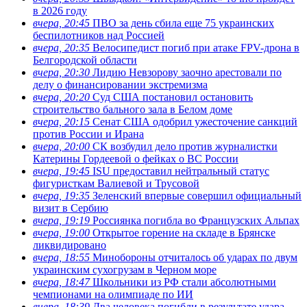
в 2026 году
вчера, 20:45
ПВО за день сбила еще 75 украинских
беспилотников над Россией
вчера, 20:35
Велосипедист погиб при атаке FPV-дрона в
Белгородской области
вчера, 20:30
Лидию Невзорову заочно арестовали по
делу о финансировании экстремизма
вчера, 20:20
Суд США постановил остановить
строительство бального зала в Белом доме
вчера, 20:15
Сенат США одобрил ужесточение санкций
против России и Ирана
вчера, 20:00
СК возбудил дело против журналистки
Катерины Гордеевой о фейках о ВС России
вчера, 19:45
ISU предоставил нейтральный статус
фигуристкам Валиевой и Трусовой
вчера, 19:35
Зеленский впервые совершил официальный
визит в Сербию
вчера, 19:19
Россиянка погибла во Французских Альпах
вчера, 19:00
Открытое горение на складе в Брянске
ликвидировано
вчера, 18:55
Минобороны отчиталось об ударах по двум
украинским сухогрузам в Черном море
вчера, 18:47
Школьники из РФ стали абсолютными
чемпионами на олимпиаде по ИИ
вчера, 18:39
Два человека погибли в результате удара