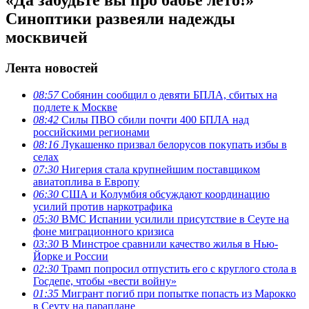
Синоптики развеяли надежды
москвичей
Лента новостей
08:57
Собянин сообщил о девяти БПЛА, сбитых на
подлете к Москве
08:42
Силы ПВО сбили почти 400 БПЛА над
российскими регионами
08:16
Лукашенко призвал белорусов покупать избы в
селах
07:30
Нигерия стала крупнейшим поставщиком
авиатоплива в Европу
06:30
США и Колумбия обсуждают координацию
усилий против наркотрафика
05:30
ВМС Испании усилили присутствие в Сеуте на
фоне миграционного кризиса
03:30
В Минстрое сравнили качество жилья в Нью-
Йорке и России
02:30
Трамп попросил отпустить его с круглого стола в
Госдепе, чтобы «вести войну»
01:35
Мигрант погиб при попытке попасть из Марокко
в Сеуту на параплане