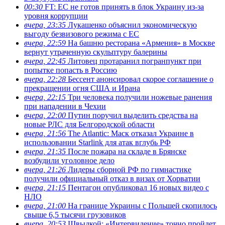
00:30
FT: ЕС не готов принять в блок Украину из-за
уровня коррупции
вчера, 23:35
Лукашенко объяснил экономическую
выгоду безвизового режима с ЕС
вчера, 22:59
На башню ресторана «Армения» в Москве
вернут утраченную скульптуру балерины
вчера, 22:45
Литовец протаранил погранпункт при
попытке попасть в Россию
вчера, 22:28
Бессент анонсировал скорое соглашение о
прекращении огня США и Ирана
вчера, 22:15
Три человека получили ножевые ранения
при нападении в Чехии
вчера, 22:00
Путин поручил выделить средства на
новые РЛС для Белгородской области
вчера, 21:56
The Atlantic: Маск отказал Украине в
использовании Starlink для атак вглубь РФ
вчера, 21:35
После пожара на складе в Брянске
возбудили уголовное дело
вчера, 21:26
Лидеры сборной РФ по гимнастике
получили официальный отказ в визах от Хорватии
вчера, 21:15
Пентагон опубликовал 16 новых видео с
НЛО
вчера, 21:00
На границе Украины с Польшей скопилось
свыше 6,5 тысячи грузовиков
вчера, 20:53
Швыдкой: «Интервидение» точно пройдет