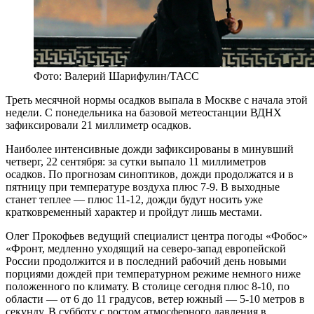
Фото: Валерий Шарифулин/ТАСС
Треть месячной нормы осадков выпала в Москве с начала этой
недели. С понедельника на базовой метеостанции ВДНХ
зафиксировали 21 миллиметр осадков.
Наиболее интенсивные дожди зафиксированы в минувший
четверг, 22 сентября: за сутки выпало 11 миллиметров
осадков. По прогнозам синоптиков, дожди продолжатся и в
пятницу при температуре воздуха плюс 7-9. В выходные
станет теплее — плюс 11-12, дожди будут носить уже
кратковременный характер и пройдут лишь местами.
Олег Прокофьев
ведущий специалист центра погоды «Фобос»
«Фронт, медленно уходящий на северо-запад европейской
России продолжится и в последний рабочий день новыми
порциями дождей при температурном режиме немного ниже
положенного по климату. В столице сегодня плюс 8-10, по
области — от 6 до 11 градусов, ветер южный — 5-10 метров в
секунду. В субботу с ростом атмосферного давления в