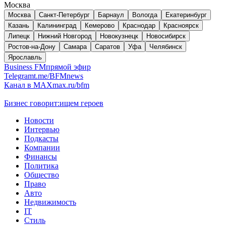
Москва
Москва
Санкт-Петербург
Барнаул
Вологда
Екатеринбург
Казань
Калининград
Кемерово
Краснодар
Красноярск
Липецк
Нижний Новгород
Новокузнецк
Новосибирск
Ростов-на-Дону
Самара
Саратов
Уфа
Челябинск
Ярославль
Business FM
прямой эфир
Telegram
t.me/BFMnews
Канал в MAX
max.ru/bfm
Бизнес говорит:
ищем героев
Новости
Интервью
Подкасты
Компании
Финансы
Политика
Общество
Право
Авто
Недвижимость
IT
Стиль