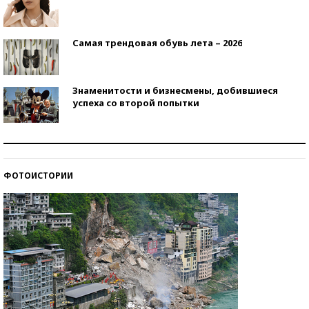
Самая трендовая обувь лета – 2026
Знаменитости и бизнесмены, добившиеся
успеха со второй попытки
Как защититься от солнца на курорте?
ФОТОИСТОРИИ
Кто изобрел средства связи?