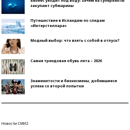
Бизнес уходит под воду: зачем на суперъяхты
закупают субмарины
Путешествие в Исландию по следам
«Интерстеллара»
Модный выбор: что взять с собой в отпуск?
Самая трендовая обувь лета – 2026
Знаменитости и бизнесмены, добившиеся
успеха со второй попытки
Как защититься от солнца на курорте?
Кто изобрел средства связи?
Новости СМИ2