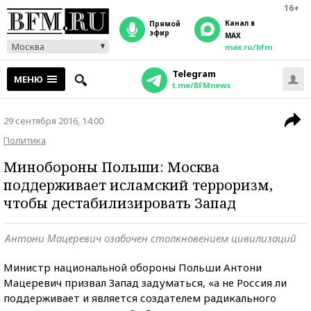
16+
Канал в
прямой
эфир
MAX
Москва
max.ru/bfm
Telegram
МЕНЮ
t.me/BFMnews
29 сентября 2016, 14:00
Политика
Минобороны Польши: Москва
поддерживает исламский терроризм,
чтобы дестабилизировать Запад
Антони Мацеревич озабочен столкновением цивилизаций
Министр национальной обороны Польши Антони
Мацеревич призвал Запад задуматься, «а не Россия ли
поддерживает и является создателем радикального