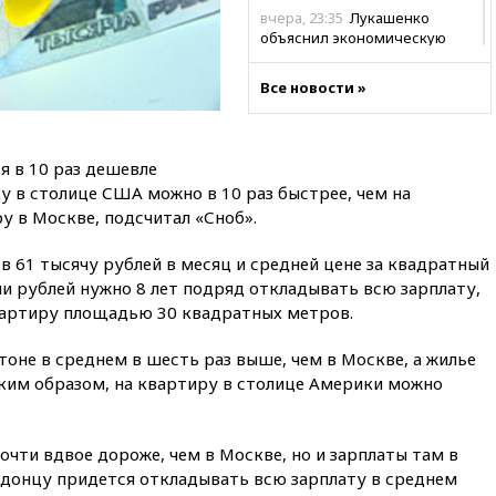
вчера, 23:35
Лукашенко
объяснил экономическую
выгоду безвизового режима с
ЕС
Все новости »
вчера, 22:59
На башню
ресторана «Армения» в
Москве вернут утраченную
я в 10 раз дешевле
скульптуру балерины
 в столице США можно в 10 раз быстрее, чем на
вчера, 22:45
Литовец
у в Москве, подсчитал «Сноб».
протаранил погранпункт при
попытке попасть в Россию
в 61 тысячу рублей в месяц и средней цене за квадратный
вчера, 22:28
Бессент
чи рублей нужно 8 лет подряд откладывать всю зарплату,
анонсировал скорое
артиру площадью 30 квадратных метров.
соглашение о прекращении
огня США и Ирана
тоне в среднем в шесть раз выше, чем в Москве, а жилье
вчера, 22:15
Три человека
аким образом, на квартиру в столице Америки можно
получили ножевые ранения
при нападении в Чехии
вчера, 22:00
Путин поручил
чти вдвое дороже, чем в Москве, но и зарплаты там в
выделить средства на новые
ндонцу придется откладывать всю зарплату в среднем
РЛС для Белгородской