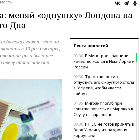
мость
да: меняй «однушку» Лондона на
го Дна
ноб» показывают, что на
Лента новостей
акопить в 10 раз быстрее,
 половиной раза быстрее.
03:30
В Минстрое сравнили
качество жилья в Нью-Йорке и
 плечу прописаться в
России
02:30
Трамп попросил
отпустить его с круглого стола
в Госдепе, чтобы «вести
войну»
01:35
Мигрант погиб при
попытке попасть из Марокко в
Сеуту на параплане
00:30
FT: ЕС не готов принять в
блок Украину из-за уровня
коррупции