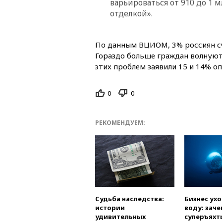
варьироваться от 910 до 1 
отделкой».
По данным ВЦИОМ, 3% россиян с
Гораздо больше граждан волнуют
этих проблем заявили 15 и 14% 
0
0
РЕКОМЕНДУЕМ:
Судьба наследства:
Бизнес ух
истории
воду: заче
удивительных
суперъяхт