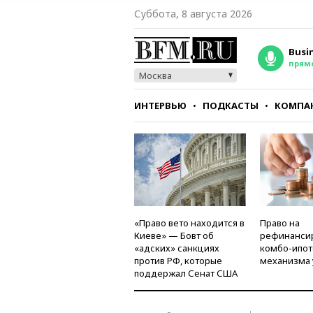
Суббота, 8 августа 2026
Busi
прям
Москва
ИНТЕРВЬЮ
ПОДКАСТЫ
КОМПА
СТИЛЬ
ТЕСТЫ
«Право вето находится в
Право на
Киеве» — Бовт об
рефинанси
«адских» санкциях
комбо-ипот
против РФ, которые
механизма 
поддержал Сенат США