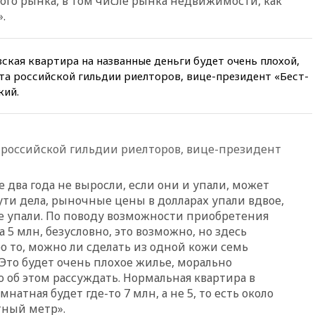
ого рынка, в том числе рынка недвижимости, как
пройдет в 2026 году
.
вчера, 20:45
ПВО за день
сбила еще 75 украинских
беспилотников над Россией
ская квартира на названные деньги будет очень плохой,
вчера, 20:35
Велосипедист
та российской гильдии риелторов, вице-президент «Бест-
погиб при атаке FPV-дрона в
кий.
Белгородской области
вчера, 20:30
Лидию Невзорову
заочно арестовали по делу о
финансировании
 российской гильдии риелторов, вице-президент
экстремизма
вчера, 20:20
Суд США
 два года не выросли, если они и упали, может
постановил остановить
сути дела, рыночные цены в долларах упали вдвое,
строительство бального зала в
не упали. По поводу возможности приобретения
Белом доме
5 млн, безусловно, это возможно, но здесь
вчера, 20:15
Сенат США
о то, можно ли сделать из одной кожи семь
одобрил ужесточение
 Это будет очень плохое жилье, морально
санкций против России и
Ирана
го об этом рассуждать. Нормальная квартира в
атная будет где-то 7 млн, а не 5, то есть около
вчера, 20:00
СК возбудил дело
тный метр».
против журналистки Катерины