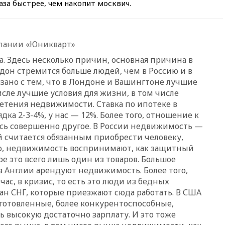
раза быстрее, чем накопит москвич.
области
вчера, 21:56
The Atlantic: Маск
отказал Украине в
использовании Starlink для
пании «Юникварт»
атак вглубь РФ
а. Здесь несколько причин, основная причина в
вчера, 21:35
После пожара на
ндон стремится больше людей, чем в Россию и в
складе в Брянске возбудили
вязано с тем, что в Лондоне и Вашингтоне лучшие
уголовное дело
исле лучшие условия для жизни, в том числе
вчера, 21:26
Лидеры сборной
етения недвижимости. Ставка по ипотеке в
РФ по гимнастике получили
ка 2-3-4%, у нас — 12%. Более того, отношение к
официальный отказ в визах от
Хорватии
сь совершенно другое. В России недвижимость —
й считается обязанным приобрести человеку,
вчера, 21:15
Пентагон
ого, недвижимость воспринимают, как защитный
опубликовал 16 новых видео с
ре это всего лишь один из товаров. Большое
НЛО
в Англии арендуют недвижимость. Более того,
вчера, 21:00
На границе
час, в кризис, то есть это люди из бедных
Украины с Польшей скопилось
ран СНГ, которые приезжают сюда работать. В США
свыше 6,5 тысячи грузовиков
готовленные, более конкурентоспособные,
вчера, 20:53
Швыдкой:
ь высокую достаточно зарплату. И это тоже
«Интервидение» точно