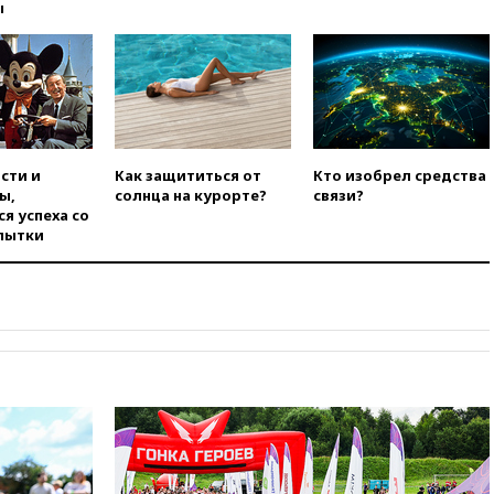
падении из окна десятого
ы
этажа
вчера, 17:17
Bloomberg:
киберкомандование США
расследует серию
самоубийств своих служащих
вчера, 17:00
Сняты
ограничения на полеты в
сти и
Как защититься от
Кто изобрел средства
аэропорту Геленджика
ы,
солнца на курорте?
связи?
я успеха со
вчера, 16:50
В Братиславе
пытки
загорелся крупнейший НПЗ
Slovnaft
вчера, 16:45
«Яблоко» подаст
иск к депутату Госдумы
Алексею Журавлеву
вчера, 16:35
Мельникова и
еще шесть гимнастов сборной
России не получили визы на
ЧЕ
вчера, 16:16
Движение по
Крымскому мосту