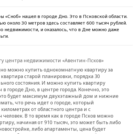
Гордеевой о фейках о ВС
России
 «Сноб» нашел в городе Дно. Это в Псковской области.
вчера, 19:45
ISU предоставил
ю около 30 метров здесь составляет 600 тысяч рублей.
нейтральный статус
фигуристкам Валиевой и
о недвижимости, и оказалось, что в Дне можно даже
Трусовой
ьги.
вчера, 19:35
Зеленский
впервые совершил
официальный визит в Сербию
гу центра недвижимости «Авентин-Псков»
вчера, 19:19
Россиянка
погибла во Французских
Дно можно купить однокомнатную квартиру за
Альпах
т квартира старой планировки, порядка 30
ьного состояния. И можно купить квартиру
вчера, 19:00
Открытое
горение на складе в Брянске
 в городе Дно, в центре города. Конечно, это
ликвидировано
 это будет максимум двухэтажный дом и нижние
мать, что речь идет о городе, который
вчера, 18:55
Минобороны
отчиталось об ударах по двум
 километрах от областного центра и с
украинским сухогрузам в
 человек. В то время как в городе Псков можно
Черном море
тиру, начиная от 910 тысяч, это может быть либо
новостройке, либо апартаменты, цена будет
вчера, 18:47
Школьники из РФ
стали абсолютными