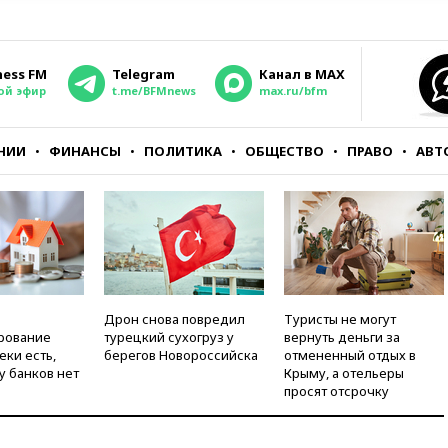
ness FM
Telegram
Канал в MAX
ой эфир
t.me/BFMnews
max.ru/bfm
НИИ
ФИНАНСЫ
ПОЛИТИКА
ОБЩЕСТВО
ПРАВО
АВТ
Дрон снова повредил
Туристы не могут
рование
турецкий сухогруз у
вернуть деньги за
еки есть,
берегов Новороссийска
отмененный отдых в
у банков нет
Крыму, а отельеры
просят отсрочку