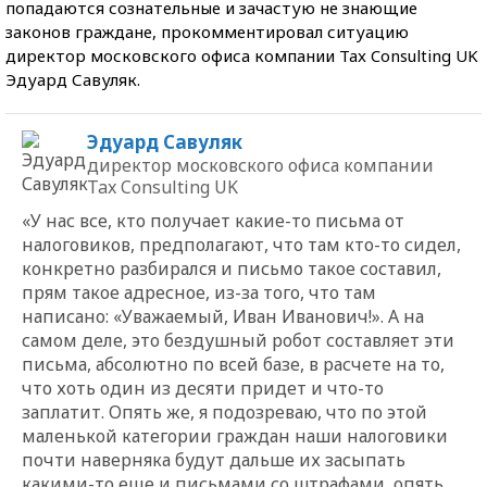
попадаются сознательные и зачастую не знающие
законов граждане, прокомментировал ситуацию
директор московского офиса компании Tax Consulting UK
Эдуард Савуляк.
Эдуард Савуляк
директор московского офиса компании
Tax Consulting UK
«У нас все, кто получает какие-то письма от
налоговиков, предполагают, что там кто-то сидел,
конкретно разбирался и письмо такое составил,
прям такое адресное, из-за того, что там
написано: «Уважаемый, Иван Иванович!». А на
самом деле, это бездушный робот составляет эти
письма, абсолютно по всей базе, в расчете на то,
что хоть один из десяти придет и что-то
заплатит. Опять же, я подозреваю, что по этой
маленькой категории граждан наши налоговики
почти наверняка будут дальше их засыпать
какими-то еще и письмами со штрафами, опять