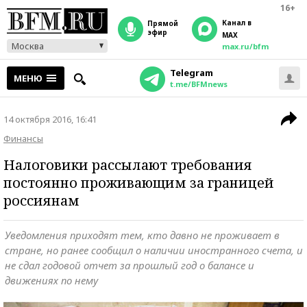
16+
Канал в
прямой
эфир
MAX
Москва
max.ru/bfm
Telegram
МЕНЮ
t.me/BFMnews
14 октября 2016, 16:41
Финансы
Налоговики рассылают требования
постоянно проживающим за границей
россиянам
Уведомления приходят тем, кто давно не проживает в
стране, но ранее сообщил о наличии иностранного счета, и
не сдал годовой отчет за прошлый год о балансе и
движениях по нему