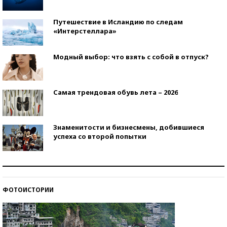
Путешествие в Исландию по следам
«Интерстеллара»
Модный выбор: что взять с собой в отпуск?
Самая трендовая обувь лета – 2026
Знаменитости и бизнесмены, добившиеся
успеха со второй попытки
Как защититься от солнца на курорте?
ФОТОИСТОРИИ
Кто изобрел средства связи?