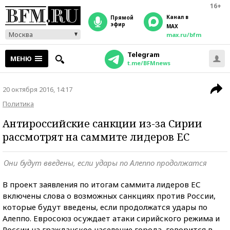
16+
Канал в
прямой
эфир
MAX
Москва
max.ru/bfm
Telegram
МЕНЮ
t.me/BFMnews
20 октября 2016, 14:17
Политика
Антироссийские санкции из-за Сирии
рассмотрят на саммите лидеров ЕС
Они будут введены, если удары по Алеппо продолжатся
В проект заявления по итогам саммита лидеров ЕС
включены слова о возможных санкциях против России,
которые будут введены, если продолжатся удары по
Алеппо. Евросоюз осуждает атаки сирийского режима и
России на гражданское население города, говорится в