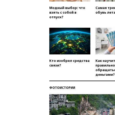
Модный выбор: что
Самая тре
взять с собой в
обувь лета
отпуск?
Кто изобрел средства
Как научи
связи?
правильно
обращатьс
деньгами?
ФОТОИСТОРИИ