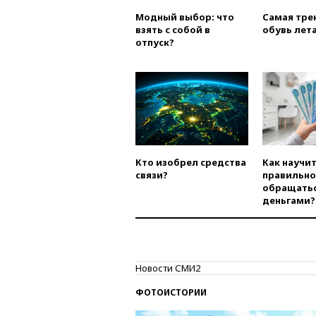
Модный выбор: что
Самая тре
взять с собой в
обувь лета
отпуск?
Кто изобрел средства
Как научи
связи?
правильно
обращатьс
деньгами?
Новости СМИ2
ФОТОИСТОРИИ