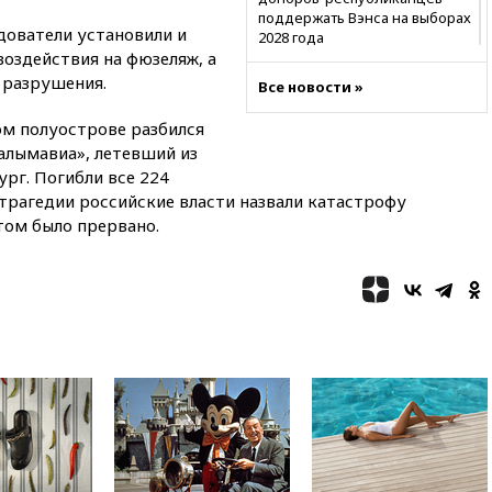
поддержать Вэнса на выборах
едователи установили и
2028 года
оздействия на фюзеляж, а
19:20
Число ломбардов в РФ
 разрушения.
Все новости »
превысило максимум 2022
года
ом полуострове разбился
19:15
Жуковский и аэропорт
алымавиа», летевший из
Геленджика возобновили
рг. Погибли все 224
работу
е трагедии российские власти назвали катастрофу
19:00
Путин уточнил порядок
том было прервано.
присвоения воинских званий
добровольцам
18:50
Euractiv: восток
Финляндии приходит в упадок
без российских туристов
18:35
В Жуковском и
аэропорту Геленджика
введены ограничения
18:21
Зюганов присоединился
к критике «Яблока»