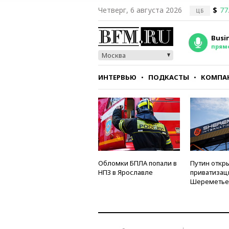
Четверг, 6 августа 2026
$
77
ЦБ
Busi
прям
Москва
ИНТЕРВЬЮ
ПОДКАСТЫ
КОМПА
СТИЛЬ
ТЕСТЫ
Обломки БПЛА попали в
Путин откры
НПЗ в Ярославле
приватизац
Шереметье