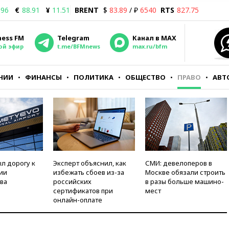
.96
€
88.91
¥
11.51
BRENT
$
83.89
/ ₽
6540
RTS
827.75
ness FM
Telegram
Канал в MAX
ой эфир
t.me/BFMnews
max.ru/bfm
НИИ
ФИНАНСЫ
ПОЛИТИКА
ОБЩЕСТВО
ПРАВО
АВТ
л дорогу к
Эксперт объяснил, как
СМИ: девелоперов в
ии
избежать сбоев из-за
Москве обязали строить
ва
российских
в разы больше машино-
сертификатов при
мест
онлайн-оплате