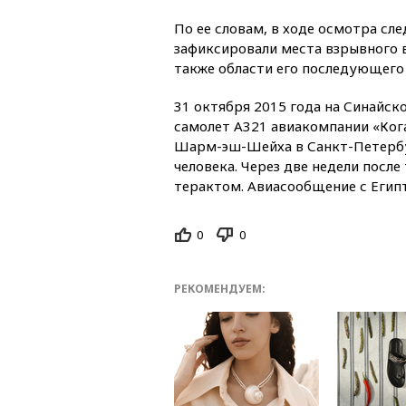
По ее словам, в ходе осмотра сл
зафиксировали места взрывного в
также области его последующего
31 октября 2015 года на Синайск
самолет А321 авиакомпании «Ког
Шарм-эш-Шейха в Санкт-Петербу
человека. Через две недели посл
терактом. Авиасообщение с Егип
0
0
РЕКОМЕНДУЕМ: