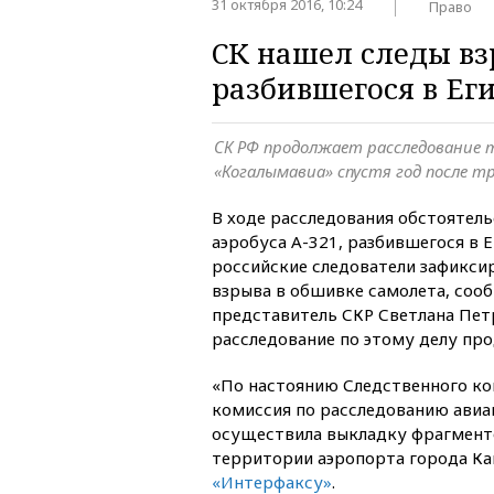
31 октября 2016, 10:24
Право
СК нашел следы вз
разбившегося в Ег
СК РФ продолжает расследование 
«Когалымавиа» спустя год после т
В ходе расследования обстоятель
аэробуса А-321, разбившегося в Е
российские следователи зафикси
взрыва в обшивке самолета, соо
представитель СКР Светлана Петр
расследование по этому делу про
«По настоянию Следственного к
комиссия по расследованию ави
осуществила выкладку фрагмент
территории аэропорта города Ка
«Интерфаксу»
.