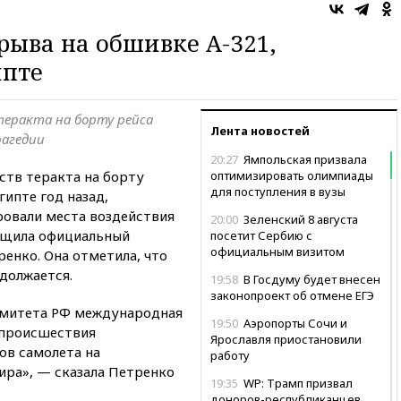
рыва на обшивке А-321,
ипте
теракта на борту рейса
Лента новостей
рагедии
20:27
Ямпольская призвала
ств теракта на борту
оптимизировать олимпиады
для поступления в вузы
гипте год назад,
ровали места воздействия
20:00
Зеленский 8 августа
бщила официальный
посетит Сербию с
официальным визитом
енко. Она отметила, что
должается.
19:58
В Госдуму будет внесен
законопроект об отмене ЕГЭ
омитета РФ международная
19:50
Аэропорты Сочи и
апроисшествия
Ярославля приостановили
ов самолета на
работу
ира», — сказала Петренко
19:35
WP: Трамп призвал
доноров-республиканцев