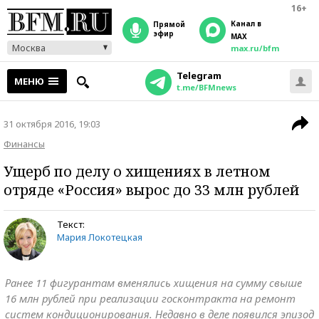
16+
Канал в
прямой
эфир
MAX
Москва
max.ru/bfm
Telegram
МЕНЮ
t.me/BFMnews
31 октября 2016, 19:03
Финансы
Ущерб по делу о хищениях в летном
отряде «Россия» вырос до 33 млн рублей
Текст:
Мария Локотецкая
Ранее 11 фигурантам вменялись хищения на сумму свыше
16 млн рублей при реализации госконтракта на ремонт
систем кондиционирования. Недавно в деле появился эпизод