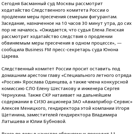
Сегодня Басманный суд Москвы рассмотрит
ходатайство Следственного комитета России о
продлении меры пресечения семерым фигурантам.
Заседание, назначенное на 10 часов 30 минут утра, до сих
пор не началось. «Ожидается, что судья Елена Ленская
рассмотрит ходатайство следствия о продлении
обвиняемым меры пресечения в одном процессе», —
сообщила Business FM пресс-секретарь суда Юнона
Царева.
Следственный комитет России просит оставить под
домашним арестом главу «Специального летного отряда
«Россия» Ярослава Одинцева, а также члена конкурсной
комиссию СЛО Елену Шестакову и инженера Сергея
Чернухина. Также СКР натаивает на дальнейшем
содержании в СИЗО акционера ЗАО «Авиаприбор-Сервис»
Алексея Меницкого, гендиректора этой компании Игоря
Щетинина, заместителей гендиректора Владимира
Латышева и Юлии Бубновой.
Всего по делу в качестве обвиняемых проходит 11