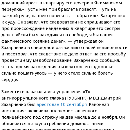
домашний арест в квартиру его дочери в Якиманском
переулке.«Пусть мне три браслета повесят. Путь на
каждой руке, на шею повесят», — обратился Захарченко
к суду. Он заявил, что следователи не спрашивают его
про происхождение найденных в квартире его сестры
денег. «Если бы я находился на свободе, я бы нашел
фактического хозяина денег», — утверждал он.
Захарченко в очередной раз заявил о своей невиновности
и посетовал, что следствие не дало ответ на его просьбу
провести ему медобследование. Захарченко сообщил,
что за время нахождения в изоляторе его здоровье
сильно пошатнулось — у него стало сильно болеть
сердце.
Заместитель начальника управления «Т»
антикоррупционного главка (ГУЭБиПК) МВД Дмитрий
Захарченко был
арестован 10 сентября
. Районная
инстанция заключила высокопоставленного
полицейского под стражу на два месяца до 8 ноября. Он
обвиняется в злоупотреблении должностными
полномочиями, воспрепятствовании производству