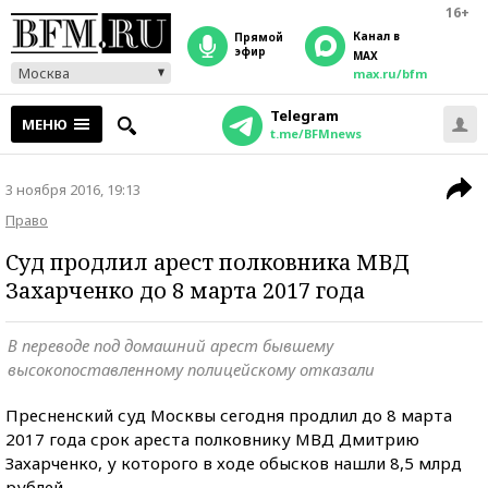
16+
Канал в
прямой
эфир
MAX
Москва
max.ru/bfm
Telegram
МЕНЮ
t.me/BFMnews
3 ноября 2016, 19:13
Право
Суд продлил арест полковника МВД
Захарченко до 8 марта 2017 года
В переводе под домашний арест бывшему
высокопоставленному полицейскому отказали
Пресненский суд Москвы сегодня продлил до 8 марта
2017 года срок ареста полковнику МВД Дмитрию
Захарченко, у которого в ходе обысков нашли 8,5 млрд
рублей.