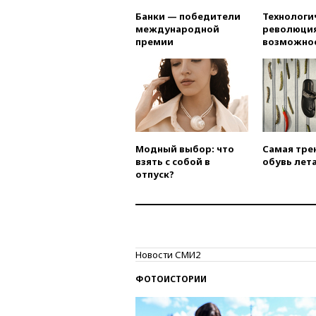
Банки — победители
Технологи
международной
революция
премии
возможно
Модный выбор: что
Самая тре
взять с собой в
обувь лета
отпуск?
Новости СМИ2
ФОТОИСТОРИИ