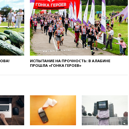
ушибами
07:40
Таджикистан и
SpaceX/Starlink расширяют
сотрудничество в сфере
технологий
07:00
Силы ПВО сбили шесть
БПЛА ВСУ, летевших на
Москву
06:25
Золото подорожало до
ЛОВА!
ИСПЫТАНИЕ НА ПРОЧНОСТЬ: В АЛАБИНЕ
$4350 за тройскую унцию
ПРОШЛА «ГОНКА ГЕРОЕВ»
06:01
МИД РФ: Казахстан
понимает сущность киевского
режима
05:10
Дом детства Нила
Армстронга впервые за 38 лет
выставили на продажу
04:00
Мирошник: России стоит
быть готовой к продолжению
украинского конфликта
03:16
Трамп заявил, что