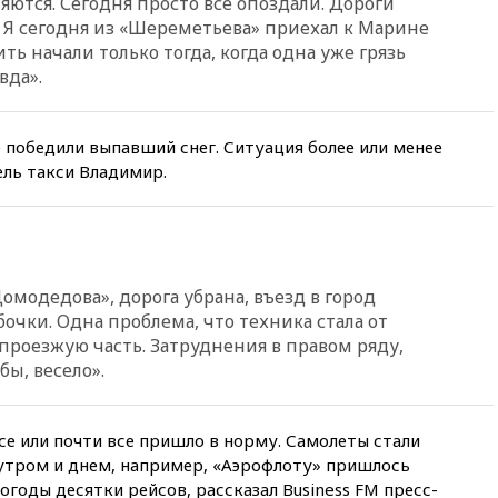
ляются. Сегодня просто все опоздали. Дороги
Судного дня» прозвучали три
сообщения
. Я сегодня из «Шереметьева» приехал к Марине
ить начали только тогда, когда одна уже грязь
13:29
Восемь человек
вда».
пострадали при наезде
автомобиля на толпу в Омске
13:19
WP: Трамп определился
 победили выпавший снег. Ситуация более или менее
со своим преемником
ель такси Владимир.
13:13
СК возбудил дело по
факту гибели женщины и
ребенка в Раменском
12:57
В Луганске при ракетном
ударе ВСУ по складу
Домодедова», дорога убрана, въезд в город
пострадали пять человек
очки. Одна проблема, что техника стала от
12:44
МВД: число
проезжую часть. Затруднения в правом ряду,
преступлений, связанных с
бы, весело».
отмыванием денег, достигло
рекордного показателя
12:40
В Подмосковье
се или почти все пришло в норму. Самолеты стали
женщина и трехлетний
 утром и днем, например, «Аэрофлоту» пришлось
ребенок погибли при падении
огоды десятки рейсов, рассказал Business FM пресс-
из окна