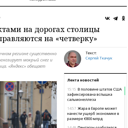
о
ктами на дорогах столицы
равляются на «четверку»
Текст:
ичном регионе существенно
Сергей Ткачук
гнозирует мокрый снег и
ица. «Яндекс» обещает
Лента новостей
15:15
В половине штатов США
зафиксирована вспышка
сальмонеллеза
14:57
Жара в Европе может
нанести ущерб экономике в
размере €800 млрд
14:49
Пентагон озаботился