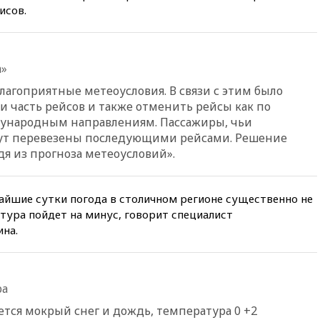
исов.
12:22
В России с 1 сентября
изменятся билеты на
общественный транспорт
12:15
Иран и Оман
а»
согласовали главные пункты
лагоприятные метеоусловия. В связи с этим было
сделки по открытию
Ормузского пролива
 часть рейсов и также отменить рейсы как по
дународным направлениям. Пассажиры, чьи
11:58
Politico: США
ут перевезены последующими рейсами. Решение
восстановили обмен
разведданными с Украиной
дя из прогноза метеоусловий».
11:58
Великобритания
расширила санкции против
айшие сутки погода в столичном регионе существенно не
России
тура пойдет на минус, говорит специалист
11:37
В Ярославской области
на.
обломки БПЛА упали в
резервуары НПЗ
11:19
МИД России ответил на
критику мэра Хиросимы в
ра
годовщину ядерной
бомбардировки
тся мокрый снег и дождь, температура 0 +2