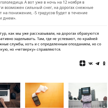
 гололедица. А вот уже в ночь на 12 ноября в
10:57
Оверчук заявил о
ти возможен сильный снег, на дорогах снежные
сокращении товарооборота
России и Армении на две
 на понижение, -5 градусов будет в течение
трети
 и днем».
10:54
Президент ФИФА
Джанни Инфантино сумел
сохранить пост
тур, как мы уже рассказывали, на дорогах образуются
ативно заделывать. Там, где не успевают, по крайней
10:38
Роскачество нашло
жные службы, хоть и с определенным опозданием, но со
кишечную палочку в бургерах
пяти популярных сетей
пкую, но «четверку» справляются.
фастфуда
10:19
СКР рассматривает три
основные версии
произошедшего с Cessna-182
10:18
В Приморье задержаны
подростки, планировавшие
теракт на объекте Росгвардии
09:59
The Spectator:
отсутствие ракет для Patriot у
Украины приведет к
поражению Киева