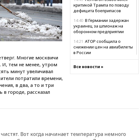
критикой Трампа по поводу
дефицита боеприпасов
14:40
В Германии задержан
украинец за шпионаж на
оборонном предприятии
14:21
АТОР сообщила о
снижении цен на авиабилеты
в России
четверг. Многие москвичи
14:19
Масштабный сбой
 И, тем не менее, утром
Все новости »
произошел в рунете
сять минут увеличивал
14:14
«Ведомости»: Озон банк
одители потратили времени,
не пострадает от британских
ения, в два, а то и три
санкций
ь в городе, рассказал
13:58
Медведев назвал
Японию вассалом США
13:45
В Петербурге достроили
новый тоннель зеленой ветки
метро
не чистят. Вот когда начинает температура немного
13:38
В эфире «Радиостанции