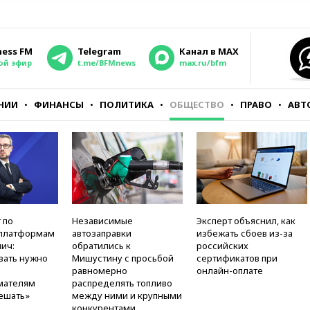
ness FM
Telegram
Канал в MAX
ой эфир
t.me/BFMnews
max.ru/bfm
НИИ
ФИНАНСЫ
ПОЛИТИКА
ОБЩЕСТВО
ПРАВО
АВТ
 по
Независимые
Эксперт объяснил, как
платформам
автозаправки
избежать сбоев из-за
ич:
обратились к
российских
вать нужно
Мишустину с просьбой
сертификатов при
равномерно
онлайн-оплате
мателям
распределять топливо
ешать»
между ними и крупными
конкурентами