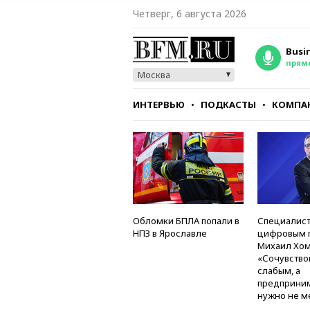
Четверг, 6 августа 2026
Busi
прям
Москва
ИНТЕРВЬЮ
ПОДКАСТЫ
КОМПА
СТИЛЬ
ТЕСТЫ
Обломки БПЛА попали в
Специалист
НПЗ в Ярославле
цифровым 
Михаил Хом
«Сочувство
слабым, а
предприни
нужно не м