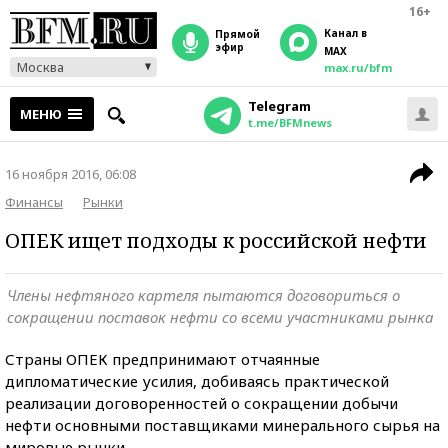
16+
Канал в
прямой
эфир
MAX
Москва
max.ru/bfm
Telegram
МЕНЮ
t.me/BFMnews
16 ноября 2016, 06:08
Финансы
Рынки
ОПЕК ищет подходы к российской нефти
Члены нефтяного картеля пытаются договориться о
сокращении поставок нефти со всеми участниками рынка
Страны ОПЕК предпринимают отчаянные
дипломатические усилия, добиваясь практической
реализации договоренностей о сокращении добычи
нефти основными поставщиками минерального сырья на
мировые рынки.