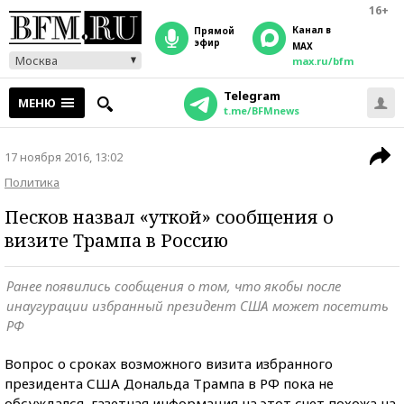
16+
Канал в
прямой
эфир
MAX
Москва
max.ru/bfm
Telegram
МЕНЮ
t.me/BFMnews
17 ноября 2016, 13:02
Политика
Песков назвал «уткой» сообщения о
визите Трампа в Россию
Ранее появились сообщения о том, что якобы после
инаугурации избранный президент США может посетить
РФ
Вопрос о сроках возможного визита избранного
президента США Дональда Трампа в РФ пока не
обсуждался, газетная информация на этот счет похожа на