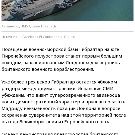
Авианосец HMS Queen Elizabeth
Источник — Facebook El Confidencial Digital
Посещение военно-морской базы Гибралтар на юге
Пиренейского полуострова станет первым большим
походом, запланированным Лондоном для вершины
британского военного кораблестроения.
Уже более трех веков Гибралтар остается яблоком
раздора между двумя странами. Испанские СМИ
убеждены, что визит суперсовременного авианосца
носит демонстративный характер и призван показать
Мадриду неизменность позиции Лондона в вопросе
сохранения суверенитета над этой территорией после
выхода Великобритании из Европейского союза.
Однако демонстрация превосходства британского