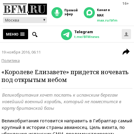
16+
Канал в
прямой
эфир
MAX
Москва
max.ru/bfm
Telegram
МЕНЮ
t.me/BFMnews
19 ноября 2016, 06:11
Политика
«Королеве Елизавете» придется ночевать
под открытым небом
Великобритания хочет послать к испанским берегам
новейший военный корабль, который не поместится в
порту британской базы
Великобритания готовится направить в Гибралтар самый
крупный в истории страны авианосец. Цель визита, по
убеждению испанских СМИ, продемонстрировать