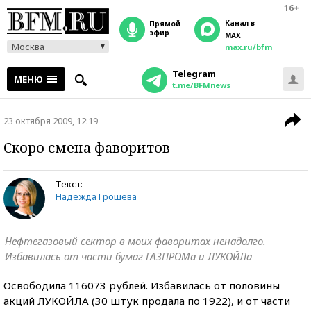
16+
Канал в
прямой
эфир
MAX
Москва
max.ru/bfm
Telegram
МЕНЮ
t.me/BFMnews
23 октября 2009, 12:19
Скоро смена фаворитов
Текст:
Надежда Грошева
Нефтегазовый сектор в моих фаворитах ненадолго.
Избавилась от части бумаг ГАЗПРОМа и ЛУКОЙЛа
Освободила 116073 рублей. Избавилась от половины
акций ЛУКОЙЛА (30 штук продала по 1922), и от части