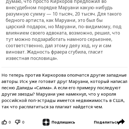
думаю, что просто Киркоров предложил во
внесудебном порядке Маруани какую-нибудь
разумную сумму — 10 тысяч, 20 тысяч. Для такого
бедного артиста, как Маруани, это был бы
царский подарок, но Маруани, по-видимому, под
влиянием своего адвоката, возможно, решил, что
тут можно подзаработать намного серьезнее,
соответственно, дал этому делу ход, ну и сам
виноват. Жадность фраера сгубила, гласит
известная пословица».
Но теперь против Киркорова ополчатся другие западные
авторы. Иск уже готовит друг Маруани, который написал
песню Далиды «Салма». А если его примеру последуют
другие звезды? Маруани уже намекнул, что у короля
российской поп-эстрады имеется недвижимость в США,
так что расплатиться за плагиат найдется чем.
0
0
Поделиться
Подпишись