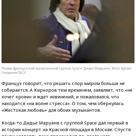
Лидер французской музыкальной группы Space Дидье Маруани. Фото: Артем
Геодакян/ТАСС
Француз говорит, что решать спор миром больше не
собирается. А Киркоров тем временем, заявляет, что «не
хочет крови» и ждет извинений, и пожаловался, что
находится «на волне стресса». О том, чем обернулась
«Жестокая любовь» для обоих музыкантов.
Когда-то Дидье Маруани с группой Space дал первый в
истории концерт на Красной площади в Москве. Спустя
почти четверть века происходит то, после чего,