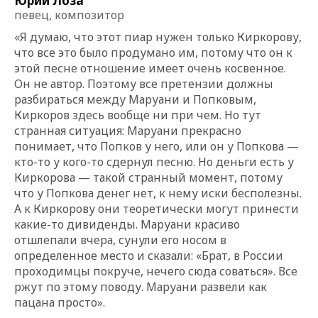
Юрий Лоза
певец, композитор
«Я думаю, что этот пиар нужен только Киркорову,
что все это было продумано им, потому что он к
этой песне отношение имеет очень косвенное.
Он не автор. Поэтому все претензии должны
разбираться между Маруани и Попковым,
Киркоров здесь вообще ни при чем. Но тут
странная ситуация: Маруани прекрасно
понимает, что Попков у него, или он у Попкова —
кто-то у кого-то сдернул песню. Но деньги есть у
Киркорова — такой странный момент, потому
что у Попкова денег нет, к нему иски бесполезны.
А к Киркорову они теоретически могут принести
какие-то дивиденды. Маруани красиво
отшлепали вчера, сунули его носом в
определенное место и сказали: «Брат, в России
проходимцы покруче, нечего сюда соваться». Все
ржут по этому поводу. Маруани развели как
пацана просто».