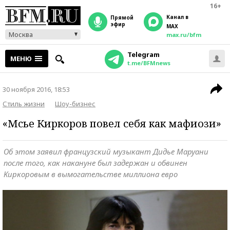
16+
Канал в
прямой
эфир
MAX
Москва
max.ru/bfm
Telegram
МЕНЮ
t.me/BFMnews
30 ноября 2016, 18:53
Стиль жизни
Шоу-бизнес
«Мсье Киркоров повел себя как мафиози»
Об этом заявил французский музыкант Дидье Маруани
после того, как накануне был задержан и обвинен
Киркоровым в вымогательстве миллиона евро