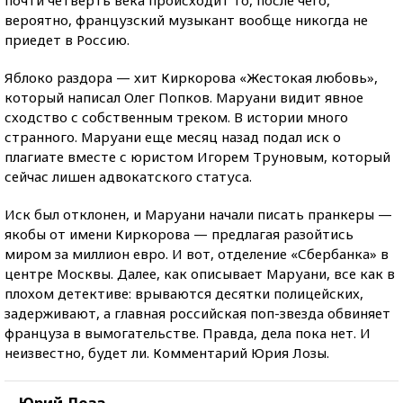
вероятно, французский музыкант вообще никогда не
приедет в Россию.
Яблоко раздора — хит Киркорова «Жестокая любовь»,
который написал Олег Попков. Маруани видит явное
сходство с собственным треком. В истории много
странного. Маруани еще месяц назад подал иск о
плагиате вместе с юристом Игорем Труновым, который
сейчас лишен адвокатского статуса.
Иск был отклонен, и Маруани начали писать пранкеры —
якобы от имени Киркорова — предлагая разойтись
миром за миллион евро. И вот, отделение «Сбербанка» в
центре Москвы. Далее, как описывает Маруани, все как в
плохом детективе: врываются десятки полицейских,
задерживают, а главная российская поп-звезда обвиняет
француза в вымогательстве. Правда, дела пока нет. И
неизвестно, будет ли. Комментарий Юрия Лозы.