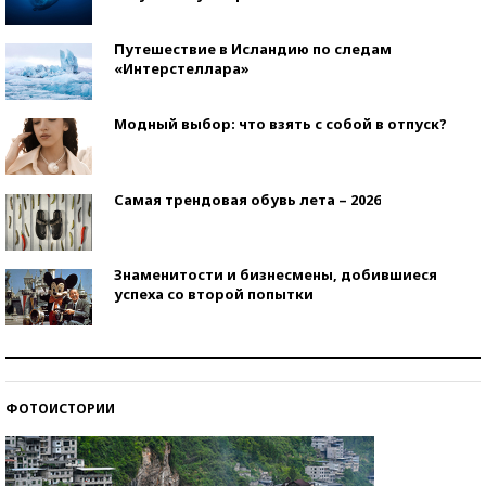
Путешествие в Исландию по следам
«Интерстеллара»
Модный выбор: что взять с собой в отпуск?
Самая трендовая обувь лета – 2026
Знаменитости и бизнесмены, добившиеся
успеха со второй попытки
Как защититься от солнца на курорте?
ФОТОИСТОРИИ
Кто изобрел средства связи?