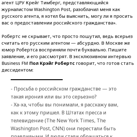
агент ЦРУ Крейг Тимберг, представляющийся
журналистом Washington Post, разоблачил меня как
русского агента, я хотел бы выяснить, могу ли я просить
вас о предоставлении российского гражданства».
Робертс не скрывает, что просто пошутил, ведь всерьез
считать его русским агентом — абсурдно. В Москве же
юмор Робертса восприняли почти буквально. Пишите
заявление, и его рассмотрят. В эксклюзивном интервью
Business FM
Пол Крэйг Робертс
говорит, что готов стать
диссидентом:
- Просьба о российском гражданстве — это
такая ирония или вы это серьезно?
- Ха-ха, чтобы вы понимали, я расскажу вам,
как к этому пришел. В Штатах пресса и
телевидение (The New York Times, The
Washington Post, CNN) они перестали быть
правдивыми. И люди стали обращаться к