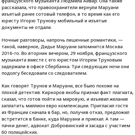
французского музыканта Людмила Айвар. Она также
рассказала, что правоохранители вернули Маруани
изъятый ранее сотовый телефон, в то время как его
юристу Игорю Трунову мобильный и изъятые
документы не отдали.
Ночные разговоры, напрочь лишенные романтики, —
такой, наверное, Дидье Маруани запомнится Москва
2016-го. Во вторник вечером, 29 ноября, французского
музыканта вместе с его юристом Игорем Труновым
задержали в офисе Сбербанка. Три следующих ночи они
подолгу беседовали со следователем.
Как говорят Трунов и Маруани, все было похоже на
плохой детектив: Киркоров якобы признал факт плагиата,
сказал, что готов пойти на мировую, и изъявил желание
заплатить миллион евро компенсации. Пригласил гостя
из Франции сначала в бар, но, получив отказ, предложил
встретится в банке, куда Маруани и приехал. А там —
пачки денег, адвокат Добровинский и засада с участием
60 полицейских.