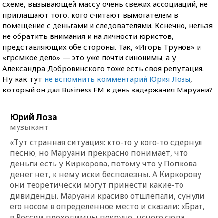
схеме, вызывающей массу очень свежих ассоциаций, не
приглашают того, кого считают вымогателем в
помещение с деньгами и следователями. Конечно, нельзя
не обратить внимания и на личности юристов,
представляющих обе стороны. Так, «Игорь Трунов» и
«громкое дело» — это уже почти синонимы, а у
Александра Добровинского тоже есть своя репутация.
Ну как тут
не вспомнить комментарий Юрия Лозы
,
который он дал Business FM в день задержания Маруани?
Юрий Лоза
музыкант
«Тут странная ситуация: кто-то у кого-то сдернул
песню, но Маруани прекрасно понимает, что
деньги есть у Киркорова, потому что у Попкова
денег нет, к нему иски бесполезны. А Киркорову
они теоретически могут принести какие-то
дивиденды. Маруани красиво отшлепали, сунули
его носом в определенное место и сказали: «Брат,
в России проходимцы покруче, нечего сюда