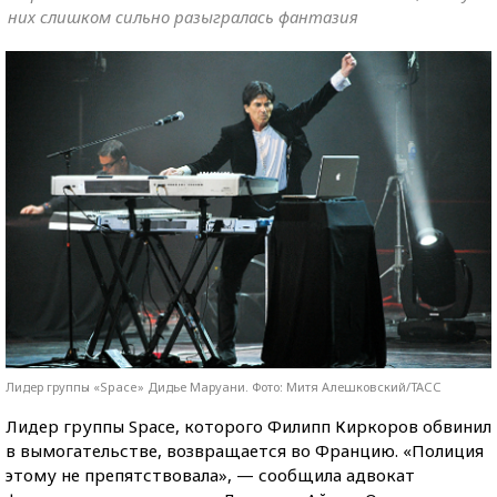
них слишком сильно разыгралась фантазия
Лидер группы «Space» Дидье Маруани. Фото: Митя Алешковский/ТАСС
Лидер группы Space, которого Филипп Киркоров обвинил
в вымогательстве, возвращается во Францию. «Полиция
этому не препятствовала», — сообщила адвокат