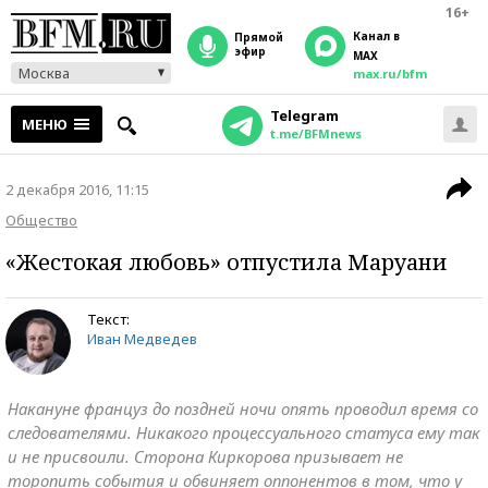
16+
Канал в
прямой
эфир
MAX
Москва
max.ru/bfm
Telegram
МЕНЮ
t.me/BFMnews
2 декабря 2016, 11:15
Общество
«Жестокая любовь» отпустила Маруани
Текст:
Иван Медведев
Накануне француз до поздней ночи опять проводил время со
следователями. Никакого процессуального статуса ему так
и не присвоили. Сторона Киркорова призывает не
торопить события и обвиняет оппонентов в том, что у