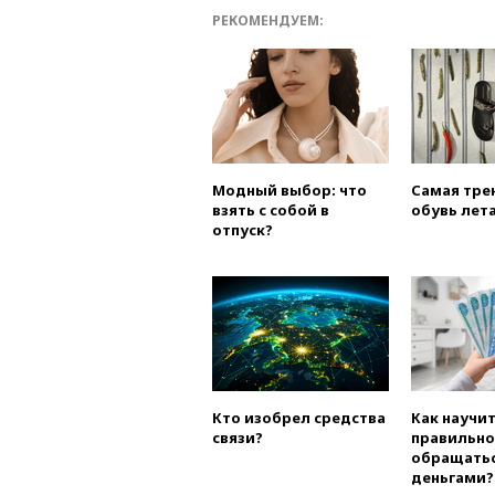
РЕКОМЕНДУЕМ:
Модный выбор: что
Самая тре
взять с собой в
обувь лета
отпуск?
Кто изобрел средства
Как научи
связи?
правильно
обращатьс
деньгами?