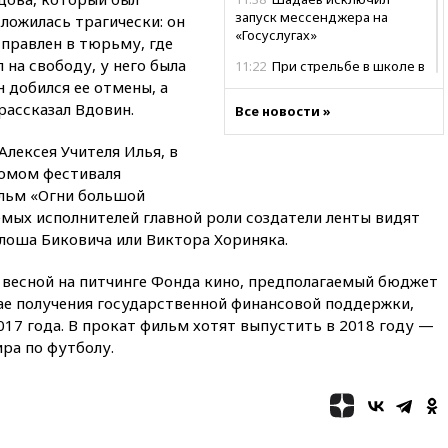
запуск мессенджера на
сложилась трагически: он
«Госуслугах»
тправлен в тюрьму, где
 на свободу, у него была
11:22
При стрельбе в школе в
Таиланде погибли пять
 добился ее отмены, а
человек
рассказал Вдовин.
Все новости »
11:19
Россия рассчитывает
лексея Учителя Илья, в
заключить безвизовые
соглашения с Индонезией и
ломом фестиваля
Малайзией
льм «Огни большой
емых исполнителей главной роли создатели ленты видят
11:04
«Ведомости»: на партию
«Яблоко» ополчились
лоша Биковича или Виктора Хориняка.
конкуренты
 весной на питчинге Фонда кино, предполагаемый бюджет
10:59
Торговые центры и кафе
чае получения государственной финансовой поддержки,
в России могут обязать
раздавать питьевую воду
17 года. В прокат фильм хотят выпустить в 2018 году —
бесплатно
ра по футболу.
10:41
Бывшая глава брокера
Mind Money Юлия Хандошко
признала свою вину
10:41
Пашинян: Армения