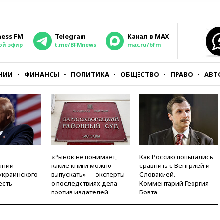
ness FM
Telegram
Канал в MAX
ой эфир
t.me/BFMnews
max.ru/bfm
НИИ
ФИНАНСЫ
ПОЛИТИКА
ОБЩЕСТВО
ПРАВО
АВТ
«Рынок не понимает,
Как Россию попытались
ании
какие книги можно
сравнить с Венгрией и
украинского
выпускать» — эксперты
Словакией.
есть
о последствиях дела
Комментарий Георгия
против издателей
Бовта