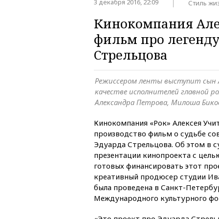
3 декабря 2016, 22:09
Стиль жи
Кинокомпания Але
фильм про легенду
Стрельцова
Режиссером ленты выступит сын А
качестве исполнителей главной р
Александра Петрова, Милоша Бико
Кинокомпания «Рок» Алексея Учит
производство фильм о судьбе со
Эдуарда Стрельцова. Об этом в с
презентации кинопроекта с цель
готовых финансировать этот пр
креативный продюсер студии Ив
была проведена в Санкт-Петербур
Международного культурного фо
«Это проект про Эдуарда Стрель