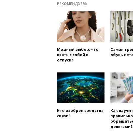
РЕКОМЕНДУЕМ:
Модный выбор: что
Самая тре
взять с собой в
обувь лета
отпуск?
Кто изобрел средства
Как научи
связи?
правильно
обращатьс
деньгами?