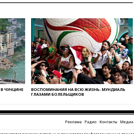
арсенала США
вчера, 23:28
Слуцкий призвал
признать «Яблоко»
нежелательной организацией
вчера, 23:15
В Смоленске
ребенок и женщина погибли
при падении деревьев во
время урагана
вчера, 22:55
В Москве в
пятницу ожидаются ливни
вчера, 22:35
Винисиус
продлил контракт с «Реалом»
до 2032 года
В ЧУНЦИНЕ
ВОСПОМИНАНИЯ НА ВСЮ ЖИЗНЬ. МУНДИАЛЬ
вчера, 22:28
Отказаться от
ГЛАЗАМИ БОЛЕЛЬЩИКОВ
российского гражданства
станет значительно дороже
вчера, 22:20
Путин назвал 76-ю
гвардейскую десантно-
Реклама
Радио
Контакты
Медиа-
штурмовую дивизию
легендарной