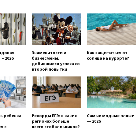
выплатить $567 млн по делу о
вреде психическому
здоровью детей
05:51
Трамп подписал указ
против «родильного туризма»
в США
04:00
Суд взыскал почти 5 млн
рублей в пользу семьи
ндовая
Знаменитости и
Как защититься от
отравившегося в детсаду
 – 2026
бизнесмены,
солнца на курорте?
мальчика
добившиеся успеха со
03:00
МИД РФ: попытки Запада
второй попытки
рассорить Россию и Казахстан
обречены на провал
02:00
Ни один водоем Англии
не соответствует нормам
химической безопасности
01:00
Трамп: США сами
нуждаются в дальнобойных
ть ребенка
Рекорды ЕГЭ: в каких
Самые модные пляжи
ракетах и системах Patriot
регионах больше
— 2026
я с
всего стобалльников?
00:01
Трамп заявил о
необходимости пополнения