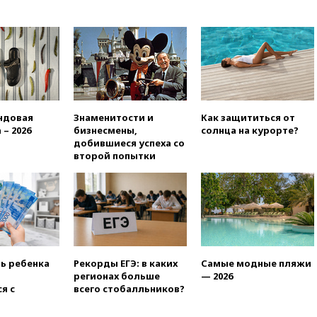
понимает невозможность
одновременного членства в
ЕС и ЕАЭС
10:21
ФСБ задержала более
20 сотрудников пунктов
обмена криптовалюты в
«Москве-Сити»
10:13
Минтранс предлагает
ндовая
Знаменитости и
Как защититься от
тратить средства дорожных
 – 2026
бизнесмены,
солнца на курорте?
фондов на защиту трасс от
добившиеся успеха со
БПЛА
второй попытки
09:56
Хакеры нашли
документы об ударах ВСУ по
нефтяным терминалам в
России
09:49
WSJ: Трамп «сходит с
ума» из-за сообщений в СМИ
об истощении боеприпасов у
ть ребенка
Рекорды ЕГЭ: в каких
Самые модные пляжи
США
регионах больше
— 2026
я с
всего стобалльников?
09:36
Исландия и Черногория
в 2028 году могут войти в