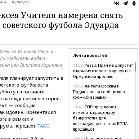
зни
Культура
ксея Учителя намерена снять
 советского футбола Эдуарда
лексея Учителя Илья, в
Лента новостей
оли создатели видят
вича или Виктора Хориняка
11:58
Резаи: Иран не допустит
открытия второго маршрута в
Ормузском проливе
еля планирует запустить в
ветского футболиста
11:48
Жители Москвы и
убботу на питчинге —
Подмосковья сообщили о
громких взрывах
ю нахождения инвесторов,
оект — сообщил
11:41
ТПП предлагает
ан Вдовин. Презентация
изменить процедуру
банкротства для
ге в рамках V
пострадавших от атак БПЛА
рума, передает
ТАСС.
продавцов
цова, который был
11:38
Шадаев исключил