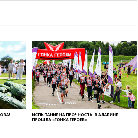
состав Евросоюза
09:18
Пашинян сообщил о
приверженности Армении
основополагающим
принципам ЕАЭС
09:06
Гендиректора
удмуртской «Ижавиа»
попросили уволиться
08:51
Осужденный в России
американец Гилман
находится при смерти
08:22
В Екатеринбурге
атакован склад Wildberries
07:52
В Таиланде ученик
устроил стрельбу в школе:
есть жертвы
07:00
Лесной пожар в 30
ЛОВА!
ИСПЫТАНИЕ НА ПРОЧНОСТЬ: В АЛАБИНЕ
километрах от Ванкувера
ПРОШЛА «ГОНКА ГЕРОЕВ»
привел к эвакуации жителей
06:00
Суд обязал Meta